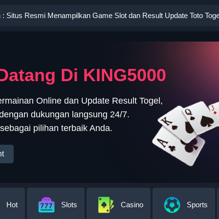
pilkan Game Slot dan Result Update Toto Togel Terpercaya Di We
Datang Di
KING5000
ermainan Online dan Update Result Togel,
dengan dukungan langsung 24/7.
ebagai pilihan terbaik Anda.
t
Hot
Slots
Casino
Sports