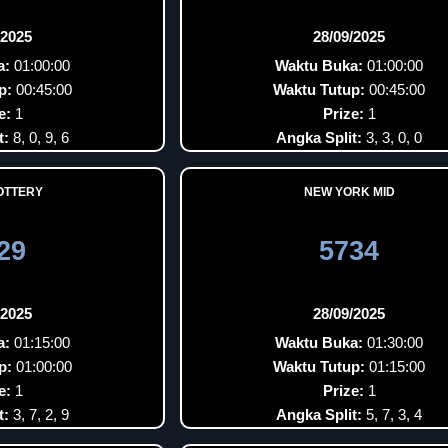
/2025
28/09/2025
a:
01:00:00
Waktu Buka:
01:00:00
p:
00:45:00
Waktu Tutup:
00:45:00
e:
1
Prize:
1
t:
8, 0, 9, 6
Angka Split:
3, 3, 0, 0
OTTERY
NEW YORK MID
29
5734
/2025
28/09/2025
a:
01:15:00
Waktu Buka:
01:30:00
p:
01:00:00
Waktu Tutup:
01:15:00
e:
1
Prize:
1
t:
3, 7, 2, 9
Angka Split:
5, 7, 3, 4