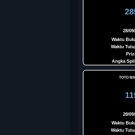
28
28/09
Waktu Buk
Waktu Tutu
Priz
Angka Spli
TOTO MA
11
28/09
Waktu Buk
Waktu Tutu