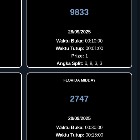
9833
28/09/2025
Waktu Buka:
00:10:00
Waktu Tutup:
00:01:00
Prize:
1
Angka Split:
9, 8, 3, 3
FLORIDA MIDDAY
2747
28/09/2025
Waktu Buka:
00:30:00
Waktu Tutup:
00:15:00