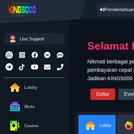
Pemberitahuan : Situs Resmi Menam
Live Support
Selamat 
Nikmati berbagai p
pembayaran cepat 
Jadikan KING5000 s
Lobby
Daftar
Even
Slots
Lobby
Casino