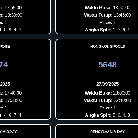
a:
13:55:00
Waktu Buka:
13:50:00
p:
13:30:00
Waktu Tutup:
13:45:00
e:
1
Prize:
1
t:
8, 9, 4, 7
Angka Split:
1, 7, 9, 1
PORE
HONGKONGPOOLS
74
5648
/2025
27/09/2025
a:
17:40:00
Waktu Buka:
23:00:00
p:
17:30:00
Waktu Tutup:
22:40:00
e:
1
Prize:
1
t:
4, 8, 7, 4
Angka Split:
5, 6, 4, 8
 MIDDAY
PENSYLVANIA DAY