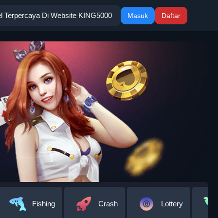
bsite KING5000
Masuk
Daftar
Fishing
Crash
Lottery