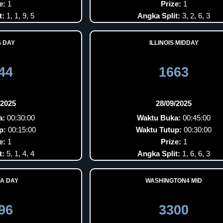
e:
1
Prize:
1
t:
1, 1, 9, 5
Angka Split:
3, 2, 6, 3
 DAY
ILLINOIS MIDDAY
44
1663
/2025
28/09/2025
a:
00:30:00
Waktu Buka:
00:45:00
p:
00:15:00
Waktu Tutup:
00:30:00
e:
1
Prize:
1
t:
5, 1, 4, 4
Angka Split:
1, 6, 6, 3
IA DAY
WASHINGTON4 MID
96
3300