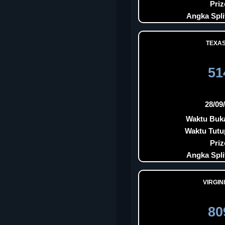
Priz
Angka Spli
TEXAS
51
28/09
Waktu Buk
Waktu Tutu
Priz
Angka Spli
VIRGIN
80