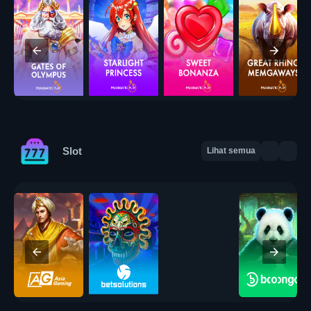
Slot
Lihat semua