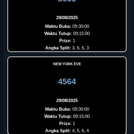
29/08/2025
Waktu Buka:
09:30:00
Waktu Tutup:
09:15:00
Prize:
1
Angka Split:
3, 6, 6, 3
NEW YORK EVE
4564
29/08/2025
Waktu Buka:
09:30:00
Waktu Tutup:
09:15:00
Prize:
1
Angka Split:
4, 5, 6, 4