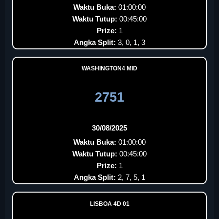
Waktu Buka:
01:00:00
Waktu Tutup:
00:45:00
Prize:
1
Angka Split:
3, 0, 1, 3
WASHINGTON4 MID
2751
30/08/2025
Waktu Buka:
01:00:00
Waktu Tutup:
00:45:00
Prize:
1
Angka Split:
2, 7, 5, 1
LISBOA 4D 01