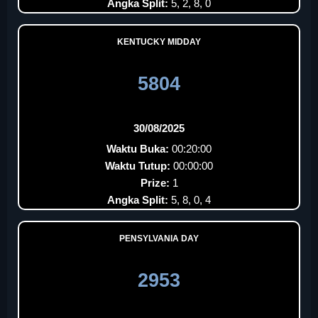
Angka Split:
5, 2, 8, 0
KENTUCKY MIDDAY
5804
30/08/2025
Waktu Buka:
00:20:00
Waktu Tutup:
00:00:00
Prize:
1
Angka Split:
5, 8, 0, 4
PENSYLVANIA DAY
2953