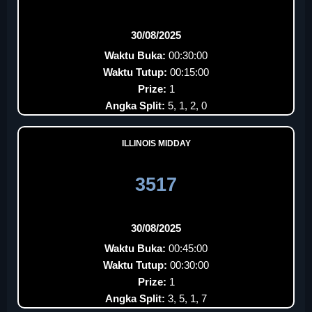
30/08/2025
Waktu Buka:
00:30:00
Waktu Tutup:
00:15:00
Prize:
1
Angka Split:
5, 1, 2, 0
ILLINOIS MIDDAY
3517
30/08/2025
Waktu Buka:
00:45:00
Waktu Tutup:
00:30:00
Prize:
1
Angka Split:
3, 5, 1, 7