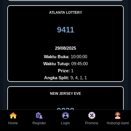
ATLANTA LOTTERY
9411
29/08/2025
Waktu Buka:
10:00:00
Waktu Tutup:
09:45:00
Prize:
1
Angka Split:
9, 4, 1, 1
NEW JERSEY EVE
9238
Home
Register
Login
Promosi
Hubungi kami
29/08/2025