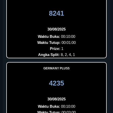
8241
30/08/2025
Waktu Buka:
00:10:00
Waktu Tutup:
00:01:00
Prize:
1
Angka Split:
8, 2, 4, 1
GERMANY PLUS5
4235
30/08/2025
Waktu Buka:
00:10:00
Waktu Tutup:
00:03:00