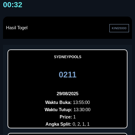
00:32
Hasil Togel
KING5000
SYDNEYPOOLS
0211
29/08/2025
Waktu Buka:
13:55:00
Waktu Tutup:
13:30:00
Prize:
1
Angka Split:
0, 2, 1, 1