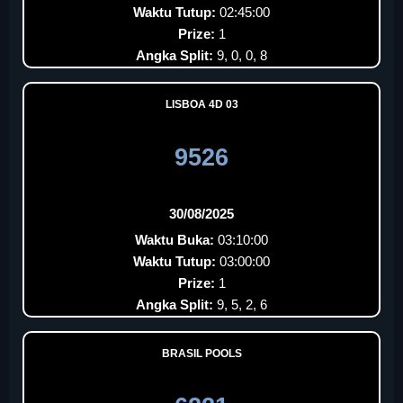
Waktu Tutup:
02:45:00
Prize:
1
Angka Split:
9, 0, 0, 8
LISBOA 4D 03
9526
30/08/2025
Waktu Buka:
03:10:00
Waktu Tutup:
03:00:00
Prize:
1
Angka Split:
9, 5, 2, 6
BRASIL POOLS