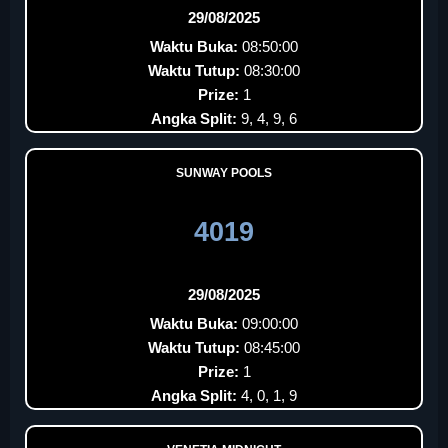
29/08/2025
Waktu Buka:
08:50:00
Waktu Tutup:
08:30:00
Prize:
1
Angka Split:
9, 4, 9, 6
SUNWAY POOLS
4019
29/08/2025
Waktu Buka:
09:00:00
Waktu Tutup:
08:45:00
Prize:
1
Angka Split:
4, 0, 1, 9