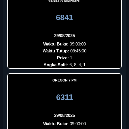
VENETIA MIDNIGHT
6841
29/08/2025
Waktu Buka:
09:00:00
Waktu Tutup:
08:45:00
Prize:
1
Angka Split:
6, 8, 4, 1
OREGON 7 PM
6311
29/08/2025
Waktu Buka:
09:00:00