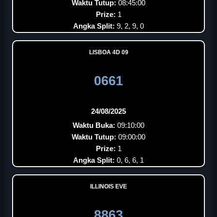
Waktu Tutup:
08:45:00
Prize:
1
Angka Split:
9, 2, 9, 0
LISBOA 4D 09
0661
24/08/2025
Waktu Buka:
09:10:00
Waktu Tutup:
09:00:00
Prize:
1
Angka Split:
0, 6, 6, 1
ILLINOIS EVE
8863