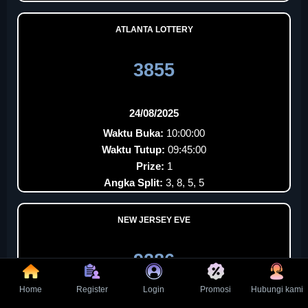
ATLANTA LOTTERY
3855
24/08/2025
Waktu Buka:
10:00:00
Waktu Tutup:
09:45:00
Prize:
1
Angka Split:
3, 8, 5, 5
NEW JERSEY EVE
9286
Home
Register
Login
Promosi
Hubungi kami
24/08/2025