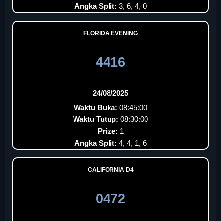
Angka Split:
3, 6, 4, 0
FLORIDA EVENING
4416
24/08/2025
Waktu Buka:
08:45:00
Waktu Tutup:
08:30:00
Prize:
1
Angka Split:
4, 4, 1, 6
CALIFORNIA D4
0472