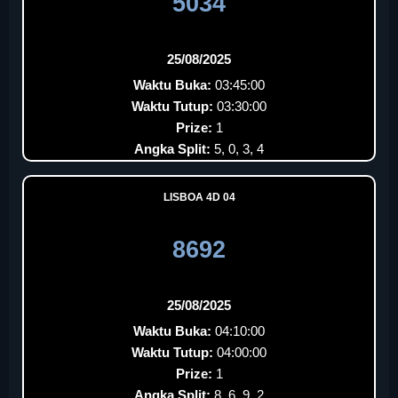
5034
25/08/2025
Waktu Buka:
03:45:00
Waktu Tutup:
03:30:00
Prize:
1
Angka Split:
5, 0, 3, 4
LISBOA 4D 04
8692
25/08/2025
Waktu Buka:
04:10:00
Waktu Tutup:
04:00:00
Prize:
1
Angka Split:
8, 6, 9, 2