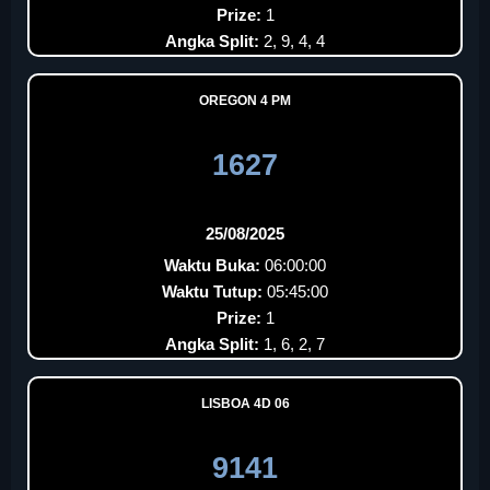
Prize:
1
Angka Split:
2, 9, 4, 4
OREGON 4 PM
1627
25/08/2025
Waktu Buka:
06:00:00
Waktu Tutup:
05:45:00
Prize:
1
Angka Split:
1, 6, 2, 7
LISBOA 4D 06
9141