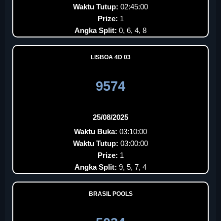
Waktu Tutup:
02:45:00
Prize:
1
Angka Split:
0, 6, 4, 8
LISBOA 4D 03
9574
25/08/2025
Waktu Buka:
03:10:00
Waktu Tutup:
03:00:00
Prize:
1
Angka Split:
9, 5, 7, 4
BRASIL POOLS