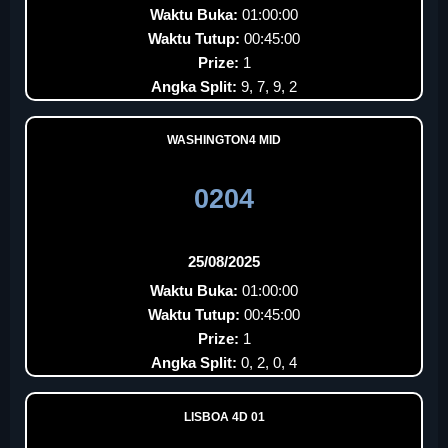
Waktu Buka:
01:00:00
Waktu Tutup:
00:45:00
Prize:
1
Angka Split:
9, 7, 9, 2
WASHINGTON4 MID
0204
25/08/2025
Waktu Buka:
01:00:00
Waktu Tutup:
00:45:00
Prize:
1
Angka Split:
0, 2, 0, 4
LISBOA 4D 01