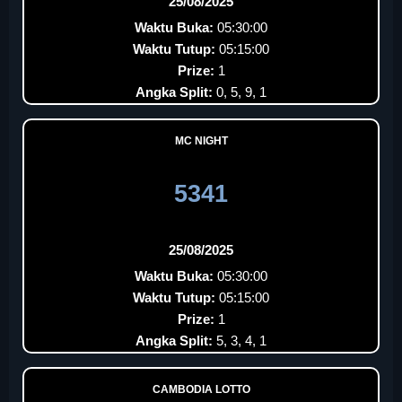
25/08/2025
Waktu Buka:
05:30:00
Waktu Tutup:
05:15:00
Prize:
1
Angka Split:
0, 5, 9, 1
MC NIGHT
5341
25/08/2025
Waktu Buka:
05:30:00
Waktu Tutup:
05:15:00
Prize:
1
Angka Split:
5, 3, 4, 1
CAMBODIA LOTTO