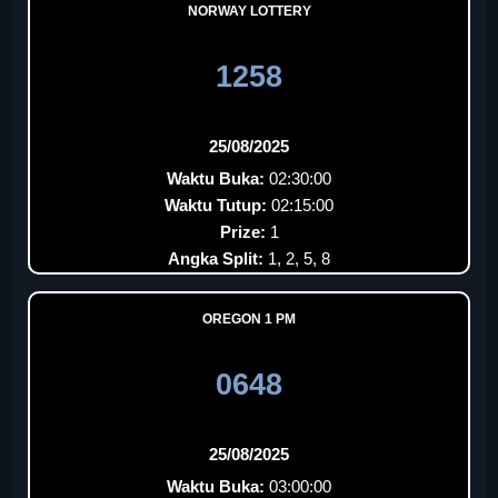
NORWAY LOTTERY
1258
25/08/2025
Waktu Buka:
02:30:00
Waktu Tutup:
02:15:00
Prize:
1
Angka Split:
1, 2, 5, 8
OREGON 1 PM
0648
25/08/2025
Waktu Buka:
03:00:00