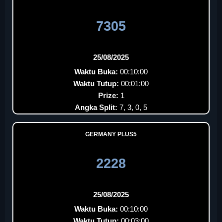
7305
25/08/2025
Waktu Buka:
00:10:00
Waktu Tutup:
00:01:00
Prize:
1
Angka Split:
7, 3, 0, 5
GERMANY PLUS5
2228
25/08/2025
Waktu Buka:
00:10:00
Waktu Tutup:
00:03:00