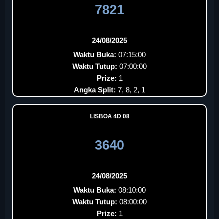
7821
24/08/2025
Waktu Buka:
07:15:00
Waktu Tutup:
07:00:00
Prize:
1
Angka Split:
7, 8, 2, 1
LISBOA 4D 08
3640
24/08/2025
Waktu Buka:
08:10:00
Waktu Tutup:
08:00:00
Prize:
1