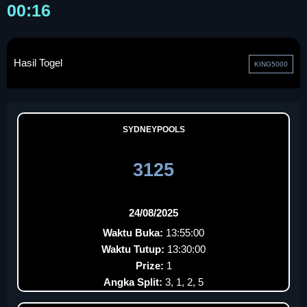
00:16
Hasil Togel
KING5000
SYDNEYPOOLS
3125
24/08/2025
Waktu Buka:
13:55:00
Waktu Tutup:
13:30:00
Prize:
1
Angka Split:
3, 1, 2, 5