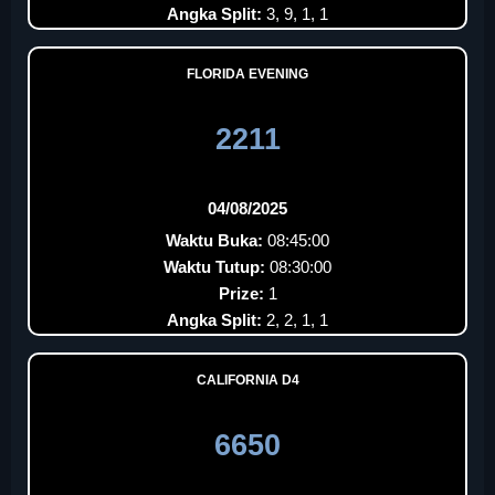
Angka Split:
3, 9, 1, 1
FLORIDA EVENING
2211
04/08/2025
Waktu Buka:
08:45:00
Waktu Tutup:
08:30:00
Prize:
1
Angka Split:
2, 2, 1, 1
CALIFORNIA D4
6650