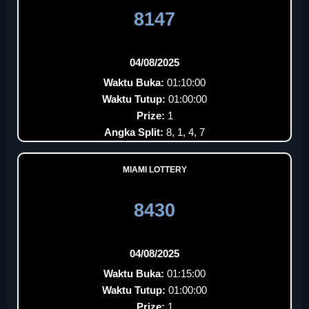
8147
04/08/2025
Waktu Buka:
01:10:00
Waktu Tutup:
01:00:00
Prize:
1
Angka Split:
8, 1, 4, 7
MIAMI LOTTERY
8430
04/08/2025
Waktu Buka:
01:15:00
Waktu Tutup:
01:00:00
Prize:
1