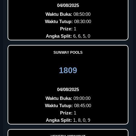
04/08/2025
Waktu Buka:
08:50:00
Waktu Tutup:
08:30:00
Prize:
1
Angka Split:
6, 6, 5, 0
SUNWAY POOLS
1809
04/08/2025
Waktu Buka:
09:00:00
Waktu Tutup:
08:45:00
Prize:
1
Angka Split:
1, 8, 0, 9