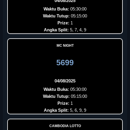
04/08/2025
Waktu Buka:
05:30:00
Waktu Tutup:
05:15:00
Prize:
1
Angka Split:
5, 7, 4, 9
MC NIGHT
5699
04/08/2025
Waktu Buka:
05:30:00
Waktu Tutup:
05:15:00
Prize:
1
Angka Split:
5, 6, 9, 9
CAMBODIA LOTTO