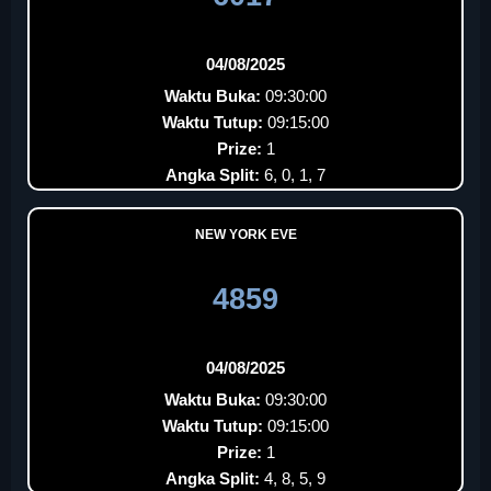
04/08/2025
Waktu Buka:
09:30:00
Waktu Tutup:
09:15:00
Prize:
1
Angka Split:
6, 0, 1, 7
NEW YORK EVE
4859
04/08/2025
Waktu Buka:
09:30:00
Waktu Tutup:
09:15:00
Prize:
1
Angka Split:
4, 8, 5, 9