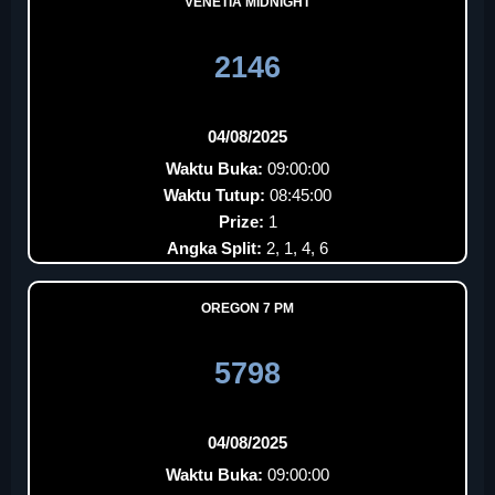
VENETIA MIDNIGHT
2146
04/08/2025
Waktu Buka:
09:00:00
Waktu Tutup:
08:45:00
Prize:
1
Angka Split:
2, 1, 4, 6
OREGON 7 PM
5798
04/08/2025
Waktu Buka:
09:00:00