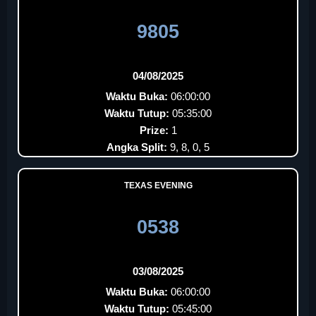
9805
04/08/2025
Waktu Buka:
06:00:00
Waktu Tutup:
05:35:00
Prize:
1
Angka Split:
9, 8, 0, 5
TEXAS EVENING
0538
03/08/2025
Waktu Buka:
06:00:00
Waktu Tutup:
05:45:00