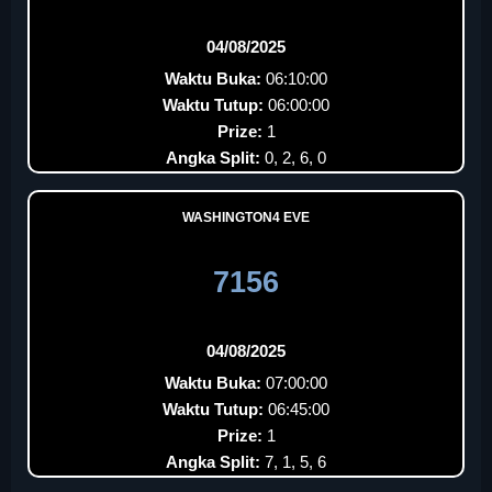
04/08/2025
Waktu Buka:
06:10:00
Waktu Tutup:
06:00:00
Prize:
1
Angka Split:
0, 2, 6, 0
WASHINGTON4 EVE
7156
04/08/2025
Waktu Buka:
07:00:00
Waktu Tutup:
06:45:00
Prize:
1
Angka Split:
7, 1, 5, 6