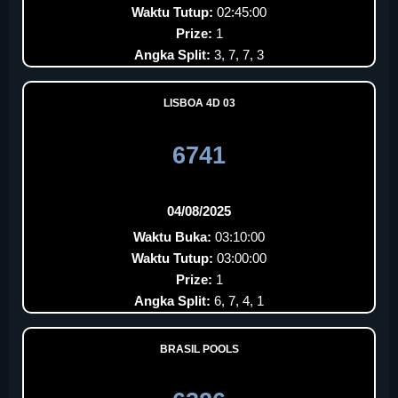
Waktu Tutup:
02:45:00
Prize:
1
Angka Split:
3, 7, 7, 3
LISBOA 4D 03
6741
04/08/2025
Waktu Buka:
03:10:00
Waktu Tutup:
03:00:00
Prize:
1
Angka Split:
6, 7, 4, 1
BRASIL POOLS