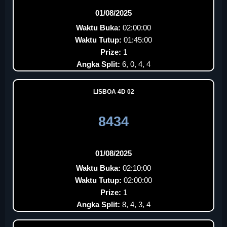
01/08/2025
Waktu Buka:
02:00:00
Waktu Tutup:
01:45:00
Prize:
1
Angka Split:
6, 0, 4, 4
LISBOA 4D 02
8434
01/08/2025
Waktu Buka:
02:10:00
Waktu Tutup:
02:00:00
Prize:
1
Angka Split:
8, 4, 3, 4