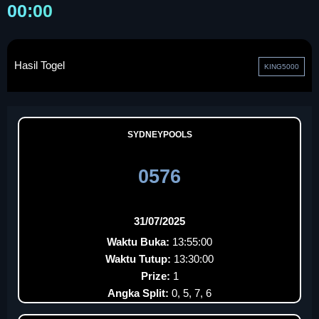
00:00
Hasil Togel
KING5000
SYDNEYPOOLS
0576
31/07/2025
Waktu Buka:
13:55:00
Waktu Tutup:
13:30:00
Prize:
1
Angka Split:
0, 5, 7, 6