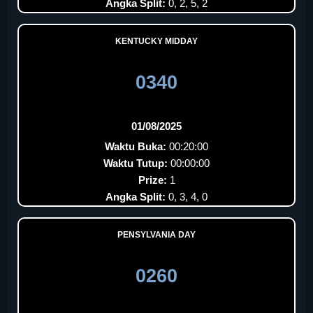
Angka Split:
0, 2, 5, 2
KENTUCKY MIDDAY
0340
01/08/2025
Waktu Buka:
00:20:00
Waktu Tutup:
00:00:00
Prize:
1
Angka Split:
0, 3, 4, 0
PENSYLVANIA DAY
0260