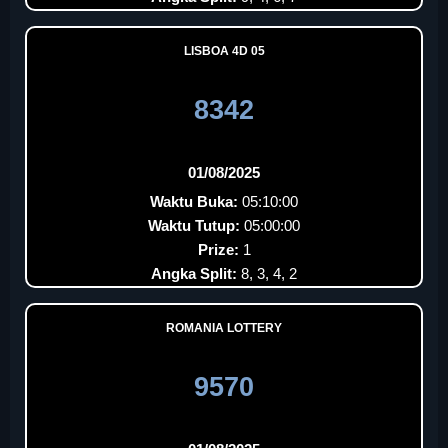
LISBOA 4D 05
8342
01/08/2025
Waktu Buka:
05:10:00
Waktu Tutup:
05:00:00
Prize:
1
Angka Split:
8, 3, 4, 2
ROMANIA LOTTERY
9570