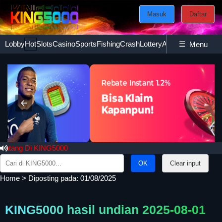
Masuk
Daftar
Lobby
Hot
Slots
Casino
Sports
Fishing
Crash
Lottery
Ayam
☰
Poker
Esport
Menu
g Di KING5000
Search
Clear input
for:
Home
>
Diposting pada: 01/08/2025
KING5000 hasil undian 2025-08-01