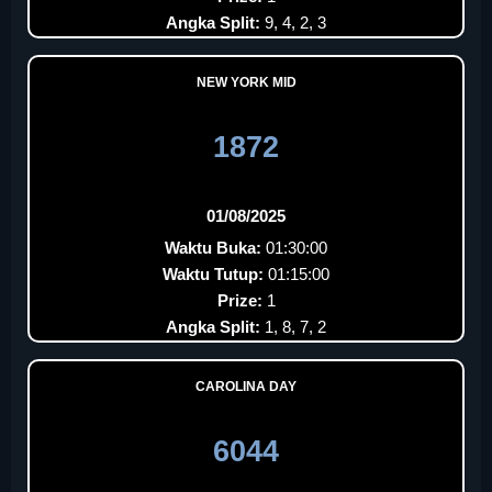
Angka Split:
9, 4, 2, 3
NEW YORK MID
1872
01/08/2025
Waktu Buka:
01:30:00
Waktu Tutup:
01:15:00
Prize:
1
Angka Split:
1, 8, 7, 2
CAROLINA DAY
6044