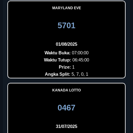
MARYLAND EVE
5701
01/08/2025
Waktu Buka:
07:00:00
Waktu Tutup:
06:45:00
Prize:
1
Angka Split:
5, 7, 0, 1
KANADA LOTTO
0467
31/07/2025