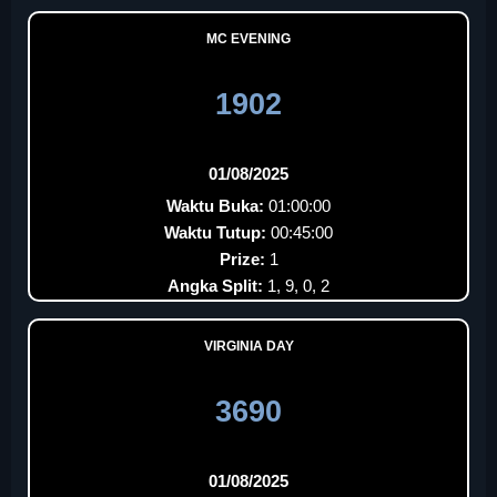
MC EVENING
1902
01/08/2025
Waktu Buka:
01:00:00
Waktu Tutup:
00:45:00
Prize:
1
Angka Split:
1, 9, 0, 2
VIRGINIA DAY
3690
01/08/2025