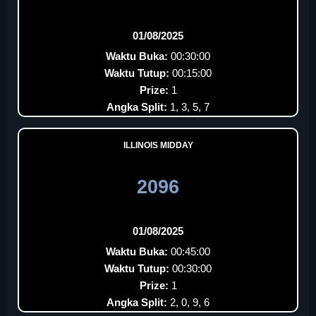
01/08/2025
Waktu Buka:
00:30:00
Waktu Tutup:
00:15:00
Prize:
1
Angka Split:
1, 3, 5, 7
ILLINOIS MIDDAY
2096
01/08/2025
Waktu Buka:
00:45:00
Waktu Tutup:
00:30:00
Prize:
1
Angka Split:
2, 0, 9, 6