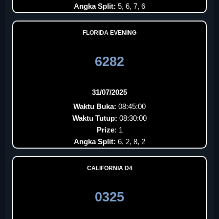
Angka Split:
5, 6, 7, 6
FLORIDA EVENING
6282
31/07/2025
Waktu Buka:
08:45:00
Waktu Tutup:
08:30:00
Prize:
1
Angka Split:
6, 2, 8, 2
CALIFORNIA D4
0325