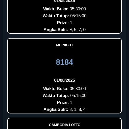
01/08/2025
Waktu Buka:
05:30:00
Waktu Tutup:
05:15:00
Prize:
1
Angka Split:
9, 5, 7, 0
MC NIGHT
8184
01/08/2025
Waktu Buka:
05:30:00
Waktu Tutup:
05:15:00
Prize:
1
Angka Split:
8, 1, 8, 4
CAMBODIA LOTTO