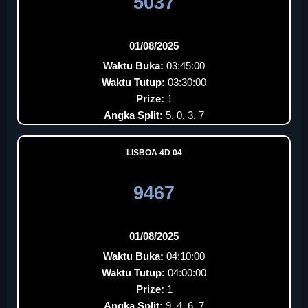
5037
01/08/2025
Waktu Buka:
03:45:00
Waktu Tutup:
03:30:00
Prize:
1
Angka Split:
5, 0, 3, 7
LISBOA 4D 04
9467
01/08/2025
Waktu Buka:
04:10:00
Waktu Tutup:
04:00:00
Prize:
1
Angka Split:
9, 4, 6, 7