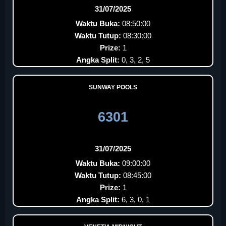
31/07/2025
Waktu Buka:
08:50:00
Waktu Tutup:
08:30:00
Prize:
1
Angka Split:
0, 3, 2, 5
SUNWAY POOLS
6301
31/07/2025
Waktu Buka:
09:00:00
Waktu Tutup:
08:45:00
Prize:
1
Angka Split:
6, 3, 0, 1