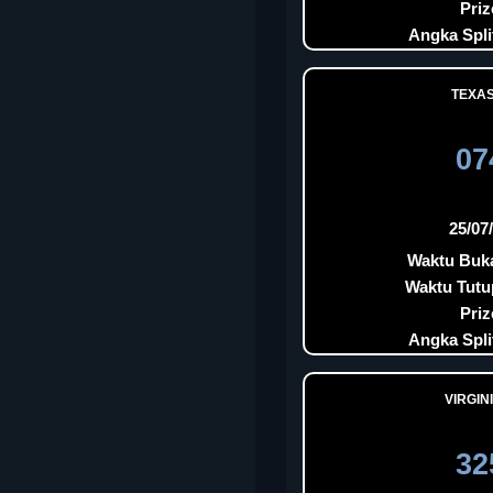
Priz
Angka Spli
TEXAS
07
25/07
Waktu Buk
Waktu Tutu
Priz
Angka Spli
VIRGIN
32