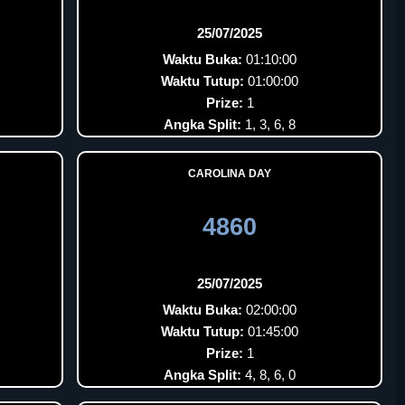
25/07/2025
Waktu Buka:
01:10:00
Waktu Tutup:
01:00:00
Prize:
1
Angka Split:
1, 3, 6, 8
CAROLINA DAY
4860
25/07/2025
Waktu Buka:
02:00:00
Waktu Tutup:
01:45:00
Prize:
1
Angka Split:
4, 8, 6, 0