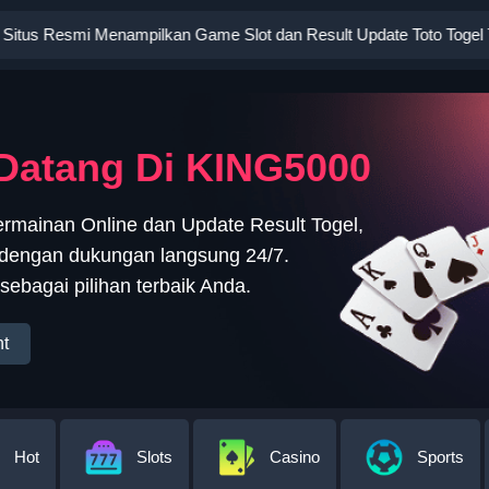
ilkan Game Slot dan Result Update Toto Togel Terpercaya Di Web
Datang Di
KING5000
ermainan Online dan Update Result Togel,
dengan dukungan langsung 24/7.
ebagai pilihan terbaik Anda.
t
Hot
Slots
Casino
Sports