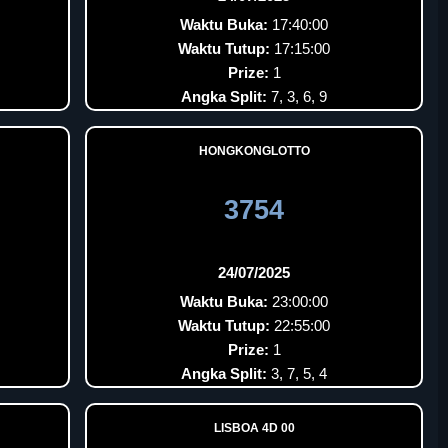
Waktu Buka:
17:40:00
Waktu Tutup:
17:15:00
Prize:
1
Angka Split:
7, 3, 6, 9
HONGKONGLOTTO
3754
24/07/2025
Waktu Buka:
23:00:00
Waktu Tutup:
22:55:00
Prize:
1
Angka Split:
3, 7, 5, 4
LISBOA 4D 00