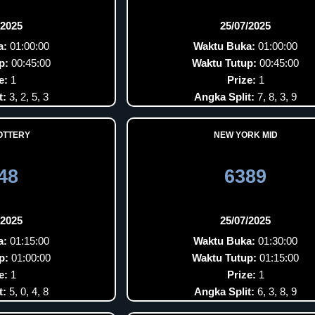
/2025
25/07/2025
a:
01:00:00
Waktu Buka:
01:00:00
p:
00:45:00
Waktu Tutup:
00:45:00
e:
1
Prize:
1
t:
3, 2, 5, 3
Angka Split:
7, 8, 3, 9
OTTERY
NEW YORK MID
48
6389
/2025
25/07/2025
a:
01:15:00
Waktu Buka:
01:30:00
p:
01:00:00
Waktu Tutup:
01:15:00
e:
1
Prize:
1
t:
5, 0, 4, 8
Angka Split:
6, 3, 8, 9