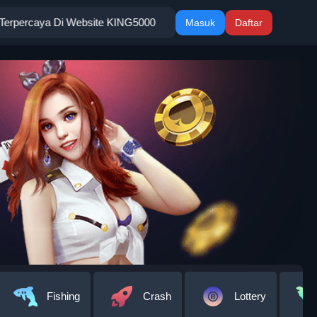
site KING5000
Masuk
Daftar
Fishing
Crash
Lottery