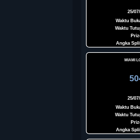
25/07
Waktu Buk
Waktu Tutu
Priz
Angka Spli
MIAMI L
50
25/07
Waktu Buk
Waktu Tutu
Priz
Angka Spli