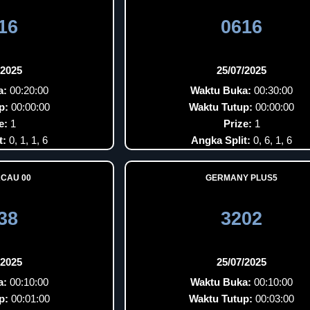
16
0616
/2025
25/07/2025
a:
00:20:00
Waktu Buka:
00:30:00
p:
00:00:00
Waktu Tutup:
00:00:00
e:
1
Prize:
1
t:
0, 1, 1, 6
Angka Split:
0, 6, 1, 6
CAU 00
GERMANY PLUS5
38
3202
/2025
25/07/2025
a:
00:10:00
Waktu Buka:
00:10:00
p:
00:01:00
Waktu Tutup:
00:03:00