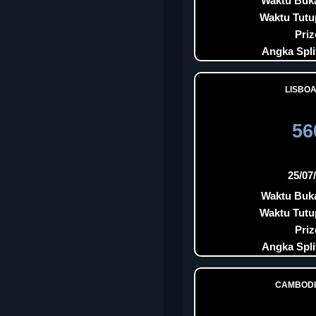
Waktu Buk
Waktu Tutu
Priz
Angka Spli
LISBOA
56
25/07
Waktu Buk
Waktu Tutu
Priz
Angka Spli
CAMBODI