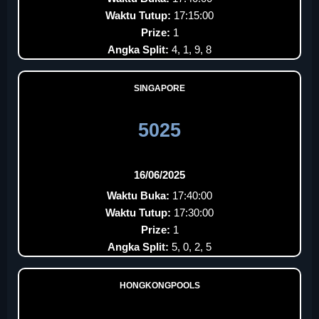
Waktu Tutup:
17:15:00
Prize:
1
Angka Split:
4, 1, 9, 8
SINGAPORE
5025
16/06/2025
Waktu Buka:
17:40:00
Waktu Tutup:
17:30:00
Prize:
1
Angka Split:
5, 0, 2, 5
HONGKONGPOOLS