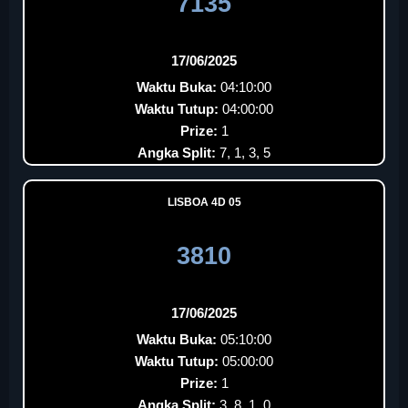
7135
17/06/2025
Waktu Buka:
04:10:00
Waktu Tutup:
04:00:00
Prize:
1
Angka Split:
7, 1, 3, 5
LISBOA 4D 05
3810
17/06/2025
Waktu Buka:
05:10:00
Waktu Tutup:
05:00:00
Prize:
1
Angka Split:
3, 8, 1, 0