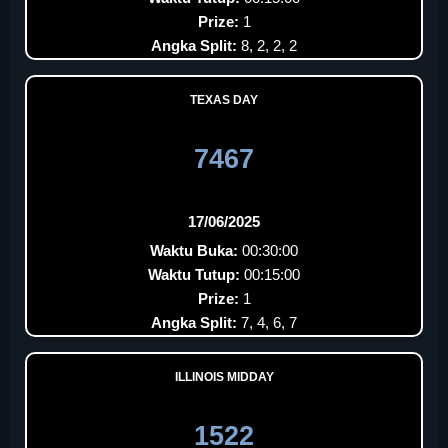
Prize:
1
Angka Split:
8, 2, 2, 2
TEXAS DAY
7467
17/06/2025
Waktu Buka:
00:30:00
Waktu Tutup:
00:15:00
Prize:
1
Angka Split:
7, 4, 6, 7
ILLINOIS MIDDAY
1522