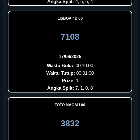
Angka Split:
4, 5, 6, 4
LISBOA 4D 00
7108
17/06/2025
Waktu Buka:
00:10:00
Waktu Tutup:
00:01:00
Prize:
1
Angka Split:
7, 1, 0, 8
TOTO MACAU 00
3832