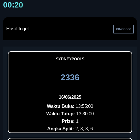
00:20
Hasil Togel
KING5000
SYDNEYPOOLS
2336
16/06/2025
Waktu Buka:
13:55:00
Waktu Tutup:
13:30:00
Prize:
1
Angka Split:
2, 3, 3, 6