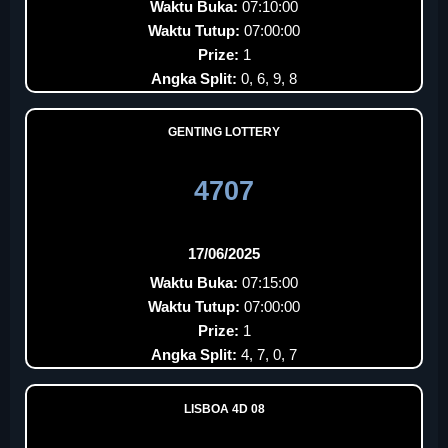
Waktu Buka:
07:10:00
Waktu Tutup:
07:00:00
Prize:
1
Angka Split:
0, 6, 9, 8
GENTING LOTTERY
4707
17/06/2025
Waktu Buka:
07:15:00
Waktu Tutup:
07:00:00
Prize:
1
Angka Split:
4, 7, 0, 7
LISBOA 4D 08