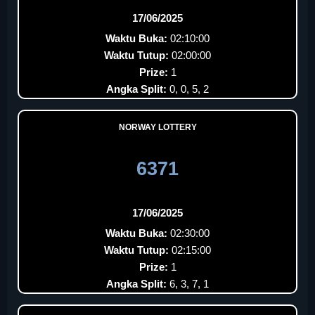
17/06/2025
Waktu Buka:
02:10:00
Waktu Tutup:
02:00:00
Prize:
1
Angka Split:
0, 0, 5, 2
NORWAY LOTTERY
6371
17/06/2025
Waktu Buka:
02:30:00
Waktu Tutup:
02:15:00
Prize:
1
Angka Split:
6, 3, 7, 1