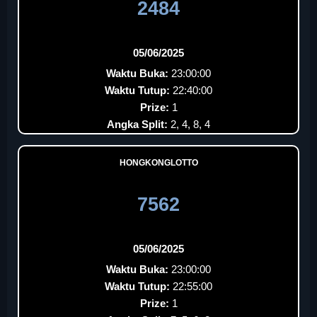
2484
05/06/2025
Waktu Buka:
23:00:00
Waktu Tutup:
22:40:00
Prize:
1
Angka Split:
2, 4, 8, 4
HONGKONGLOTTO
7562
05/06/2025
Waktu Buka:
23:00:00
Waktu Tutup:
22:55:00
Prize:
1