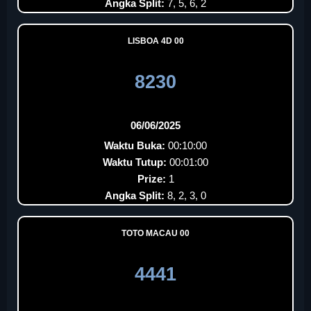
Angka Split:
7, 5, 6, 2
LISBOA 4D 00
8230
06/06/2025
Waktu Buka:
00:10:00
Waktu Tutup:
00:01:00
Prize:
1
Angka Split:
8, 2, 3, 0
TOTO MACAU 00
4441