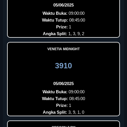
05/06/2025
Waktu Buka:
09:00:00
Waktu Tutup:
08:45:00
Prize:
1
Angka Split:
1, 3, 9, 2
VENETIA MIDNIGHT
3910
05/06/2025
Waktu Buka:
09:00:00
Waktu Tutup:
08:45:00
Prize:
1
Angka Split:
3, 9, 1, 0