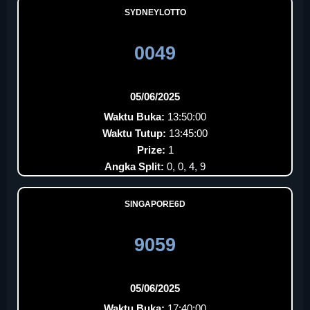
SYDNEYLOTTO
0049
05/06/2025
Waktu Buka:
13:50:00
Waktu Tutup:
13:45:00
Prize:
1
Angka Split:
0, 0, 4, 9
SINGAPORE6D
9059
05/06/2025
Waktu Buka:
17:40:00