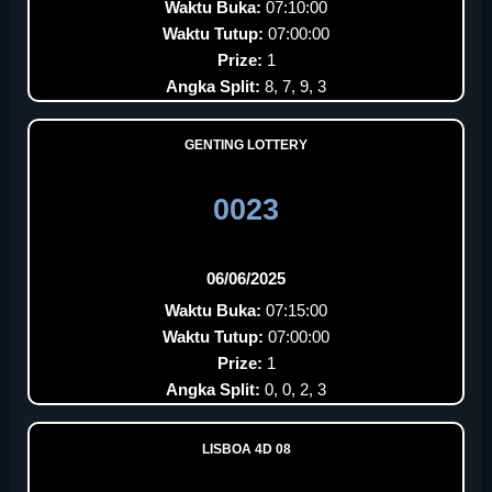
Waktu Buka:
07:10:00
Waktu Tutup:
07:00:00
Prize:
1
Angka Split:
8, 7, 9, 3
GENTING LOTTERY
0023
06/06/2025
Waktu Buka:
07:15:00
Waktu Tutup:
07:00:00
Prize:
1
Angka Split:
0, 0, 2, 3
LISBOA 4D 08