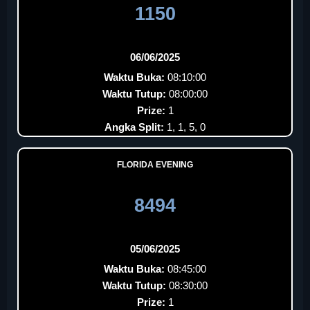
1150
06/06/2025
Waktu Buka:
08:10:00
Waktu Tutup:
08:00:00
Prize:
1
Angka Split:
1, 1, 5, 0
FLORIDA EVENING
8494
05/06/2025
Waktu Buka:
08:45:00
Waktu Tutup:
08:30:00
Prize:
1