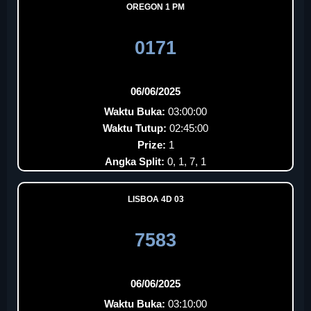
OREGON 1 PM
0171
06/06/2025
Waktu Buka:
03:00:00
Waktu Tutup:
02:45:00
Prize:
1
Angka Split:
0, 1, 7, 1
LISBOA 4D 03
7583
06/06/2025
Waktu Buka:
03:10:00