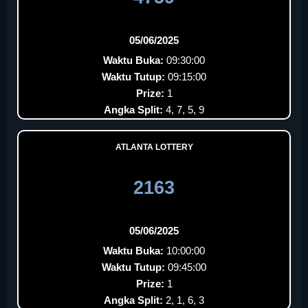
05/06/2025
Waktu Buka:
09:30:00
Waktu Tutup:
09:15:00
Prize:
1
Angka Split:
4, 7, 5, 9
ATLANTA LOTTERY
2163
05/06/2025
Waktu Buka:
10:00:00
Waktu Tutup:
09:45:00
Prize:
1
Angka Split:
2, 1, 6, 3