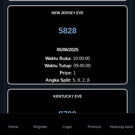
NEW JERSEY EVE
5828
05/06/2025
Waktu Buka:
10:00:00
Waktu Tutup:
09:45:00
Prize:
1
Angka Split:
5, 8, 2, 8
KENTUCKY EVE
8799
Home
Register
Login
Promosi
Hubungi kami
05/06/2025