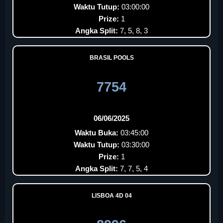
Waktu Tutup:
03:00:00
Prize:
1
Angka Split:
7, 5, 8, 3
BRASIL POOLS
7754
06/06/2025
Waktu Buka:
03:45:00
Waktu Tutup:
03:30:00
Prize:
1
Angka Split:
7, 7, 5, 4
LISBOA 4D 04