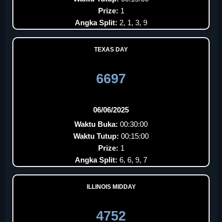
Prize:
1
Angka Split:
2, 1, 3, 9
TEXAS DAY
6697
06/06/2025
Waktu Buka:
00:30:00
Waktu Tutup:
00:15:00
Prize:
1
Angka Split:
6, 6, 9, 7
ILLINOIS MIDDAY
4752