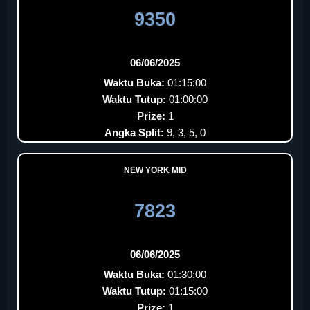
9350
06/06/2025
Waktu Buka:
01:15:00
Waktu Tutup:
01:00:00
Prize:
1
Angka Split:
9, 3, 5, 0
NEW YORK MID
7823
06/06/2025
Waktu Buka:
01:30:00
Waktu Tutup:
01:15:00
Prize:
1