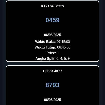
KANADA LOTTO
0459
06/06/2025
Waktu Buka:
07:15:00
Waktu Tutup:
06:45:00
Prize:
1
Angka Split:
0, 4, 5, 9
LISBOA 4D 07
8793
06/06/2025