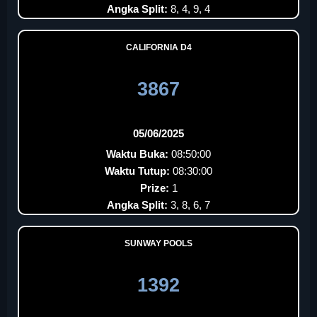
Angka Split:
8, 4, 9, 4
CALIFORNIA D4
3867
05/06/2025
Waktu Buka:
08:50:00
Waktu Tutup:
08:30:00
Prize:
1
Angka Split:
3, 8, 6, 7
SUNWAY POOLS
1392