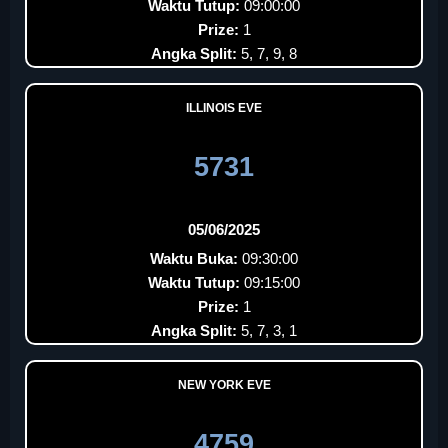
Waktu Tutup:
09:00:00
Prize:
1
Angka Split:
5, 7, 9, 8
ILLINOIS EVE
5731
05/06/2025
Waktu Buka:
09:30:00
Waktu Tutup:
09:15:00
Prize:
1
Angka Split:
5, 7, 3, 1
NEW YORK EVE
4759