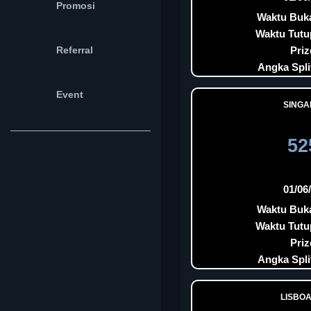
Promosi
Waktu Buk
Waktu Tutu
Referral
Priz
Angka Spli
Event
SINGA
52
01/06
Waktu Buk
Waktu Tutu
Priz
Angka Spli
LISBOA