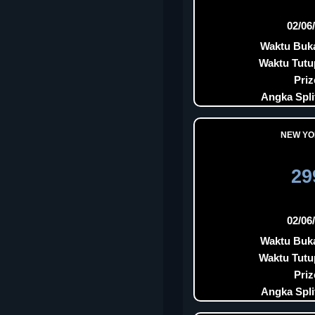
02/06
Waktu Buk
Waktu Tutu
Priz
Angka Spli
NEW YO
29
02/06
Waktu Buk
Waktu Tutu
Priz
Angka Spli