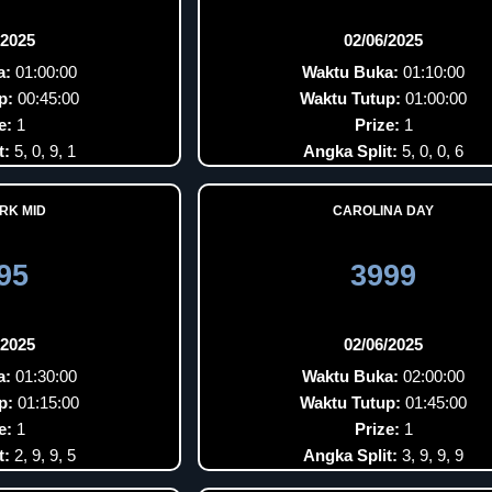
/2025
02/06/2025
a:
01:00:00
Waktu Buka:
01:10:00
p:
00:45:00
Waktu Tutup:
01:00:00
e:
1
Prize:
1
t:
5, 0, 9, 1
Angka Split:
5, 0, 0, 6
RK MID
CAROLINA DAY
95
3999
/2025
02/06/2025
a:
01:30:00
Waktu Buka:
02:00:00
p:
01:15:00
Waktu Tutup:
01:45:00
e:
1
Prize:
1
t:
2, 9, 9, 5
Angka Split:
3, 9, 9, 9