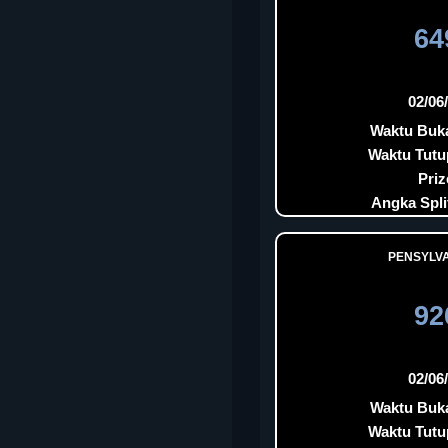
64
02/06
Waktu Buk
Waktu Tutu
Priz
Angka Spli
PENSYLVA
92
02/06
Waktu Buk
Waktu Tutu