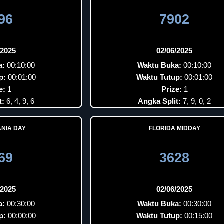
96
7902
/2025
02/06/2025
a:
00:10:00
Waktu Buka:
00:10:00
p:
00:01:00
Waktu Tutup:
00:01:00
e:
1
Prize:
1
t:
6, 4, 9, 6
Angka Split:
7, 9, 0, 2
NIA DAY
FLORIDA MIDDAY
69
3628
/2025
02/06/2025
a:
00:30:00
Waktu Buka:
00:30:00
p:
00:00:00
Waktu Tutup:
00:15:00