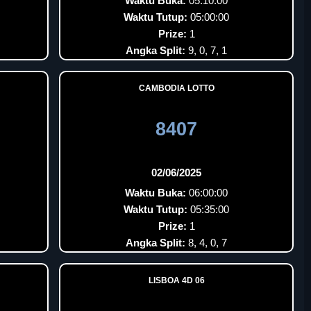
Waktu Buka:
05:10:00
Waktu Tutup:
05:00:00
Prize:
1
Angka Split:
9, 0, 7, 1
CAMBODIA LOTTO
8407
02/06/2025
Waktu Buka:
06:00:00
Waktu Tutup:
05:35:00
Prize:
1
Angka Split:
8, 4, 0, 7
LISBOA 4D 06