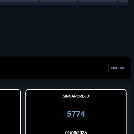
KING5000
SINGAPORE6D
5774
01/06/2025