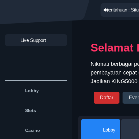
Pemberitahuan : Situs Resmi Menampilka
Live Support
Selamat 
Nikmati berbagai p
pembayaran cepat 
Jadikan KING5000 s
Lobby
Daftar
Even
Slots
Lobby
Casino