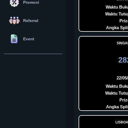
Promosi
Waktu Buk
Waktu Tutu
Referral
Priz
Angka Spli
Event
SINGA
28
22/05
Waktu Buk
Waktu Tutu
Priz
Angka Spli
LISBOA