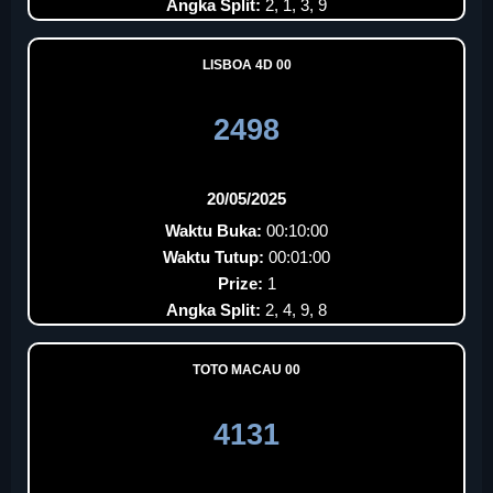
Angka Split:
2, 1, 3, 9
LISBOA 4D 00
2498
20/05/2025
Waktu Buka:
00:10:00
Waktu Tutup:
00:01:00
Prize:
1
Angka Split:
2, 4, 9, 8
TOTO MACAU 00
4131