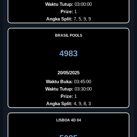
Waktu Tutup:
03:00:00
Prize:
1
Angka Split:
7, 5, 9, 9
BRASIL POOLS
4983
20/05/2025
Waktu Buka:
03:45:00
Waktu Tutup:
03:30:00
Prize:
1
Angka Split:
4, 9, 8, 3
LISBOA 4D 04