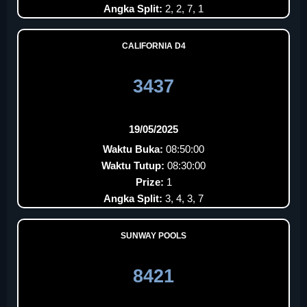
Angka Split:
2, 2, 7, 1
CALIFORNIA D4
3437
19/05/2025
Waktu Buka:
08:50:00
Waktu Tutup:
08:30:00
Prize:
1
Angka Split:
3, 4, 3, 7
SUNWAY POOLS
8421