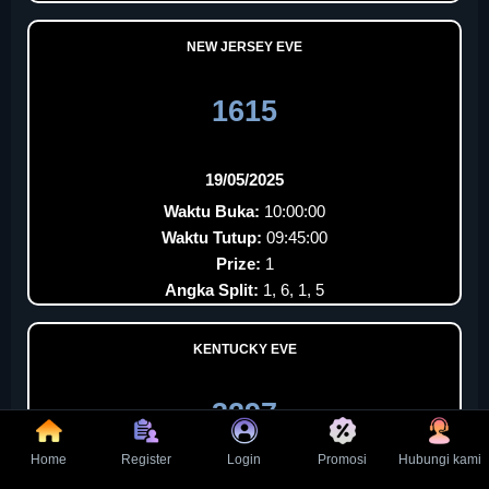
NEW JERSEY EVE
1615
19/05/2025
Waktu Buka:
10:00:00
Waktu Tutup:
09:45:00
Prize:
1
Angka Split:
1, 6, 1, 5
KENTUCKY EVE
3297
Home
Register
Login
Promosi
Hubungi kami
19/05/2025