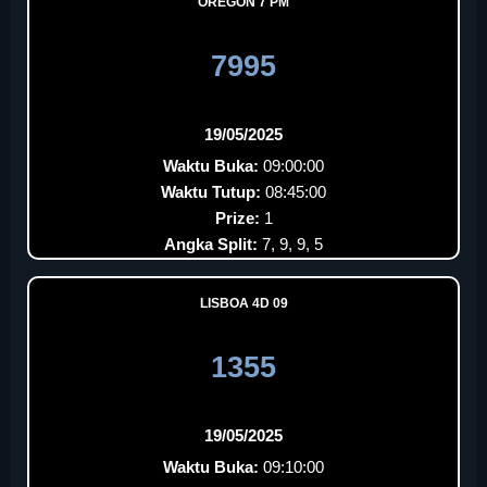
OREGON 7 PM
7995
19/05/2025
Waktu Buka:
09:00:00
Waktu Tutup:
08:45:00
Prize:
1
Angka Split:
7, 9, 9, 5
LISBOA 4D 09
1355
19/05/2025
Waktu Buka:
09:10:00