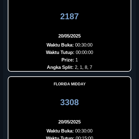
2187
20/05/2025
Waktu Buka:
00:30:00
Waktu Tutup:
00:00:00
Prize:
1
Angka Split:
2, 1, 8, 7
FLORIDA MIDDAY
3308
20/05/2025
Waktu Buka:
00:30:00
Waktu Tutup:
00:15:00