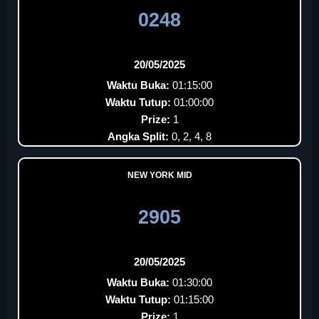
0248
20/05/2025
Waktu Buka:
01:15:00
Waktu Tutup:
01:00:00
Prize:
1
Angka Split:
0, 2, 4, 8
NEW YORK MID
2905
20/05/2025
Waktu Buka:
01:30:00
Waktu Tutup:
01:15:00
Prize:
1