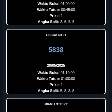
Waktu Buka:
01:00:00
Waktu Tutup:
00:45:00
Prize:
1
Angka Split:
3, 6, 9, 9
LISBOA 4D 01
5838
20/05/2025
Waktu Buka:
01:10:00
Waktu Tutup:
01:00:00
Prize:
1
Angka Split:
5, 8, 3, 8
MIAMI LOTTERY