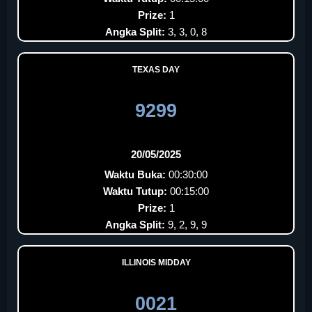
Prize:
1
Angka Split:
3, 3, 0, 8
TEXAS DAY
9299
20/05/2025
Waktu Buka:
00:30:00
Waktu Tutup:
00:15:00
Prize:
1
Angka Split:
9, 2, 9, 9
ILLINOIS MIDDAY
0021