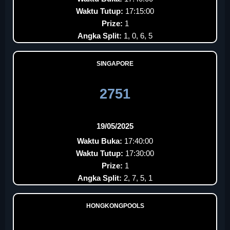
Waktu Tutup:
17:15:00
Prize:
1
Angka Split:
1, 0, 6, 5
SINGAPORE
2751
19/05/2025
Waktu Buka:
17:40:00
Waktu Tutup:
17:30:00
Prize:
1
Angka Split:
2, 7, 5, 1
HONGKONGPOOLS