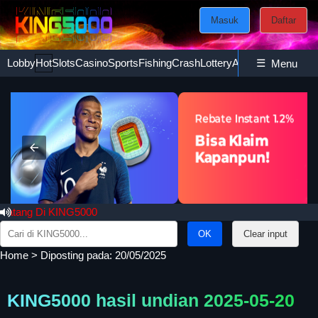
Masuk
Daftar
Lobby
Hot
Slots
Casino
Sports
Fishing
Crash
Lottery
Ayam
☰
Poker
Esport
Menu
ng Di KING5000
Search
Clear input
for:
Home
>
Diposting pada: 20/05/2025
KING5000 hasil undian 2025-05-20