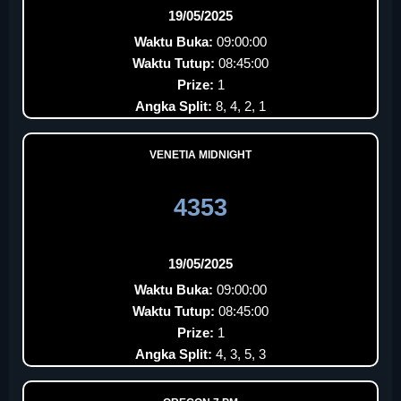
19/05/2025
Waktu Buka:
09:00:00
Waktu Tutup:
08:45:00
Prize:
1
Angka Split:
8, 4, 2, 1
VENETIA MIDNIGHT
4353
19/05/2025
Waktu Buka:
09:00:00
Waktu Tutup:
08:45:00
Prize:
1
Angka Split:
4, 3, 5, 3