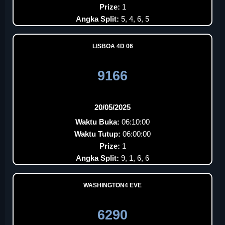
Prize:
1
Angka Split:
5, 4, 6, 5
LISBOA 4D 06
9166
20/05/2025
Waktu Buka:
06:10:00
Waktu Tutup:
06:00:00
Prize:
1
Angka Split:
9, 1, 6, 6
WASHINGTON4 EVE
6290