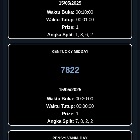
15/05/2025
Waktu Buka:
00:10:00
Waktu Tutup:
00:01:00
Prize:
1
Angka Split:
1, 8, 6, 2
KENTUCKY MIDDAY
7822
15/05/2025
Waktu Buka:
00:20:00
Waktu Tutup:
00:00:00
Prize:
1
Angka Split:
7, 8, 2, 2
PENSYLVANIA DAY