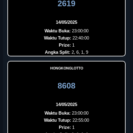
2619
14/05/2025
Waktu Buka:
23:00:00
Waktu Tutup:
22:40:00
Prize:
1
Angka Split:
2, 6, 1, 9
HONGKONGLOTTO
8608
14/05/2025
Waktu Buka:
23:00:00
Waktu Tutup:
22:55:00
Prize:
1