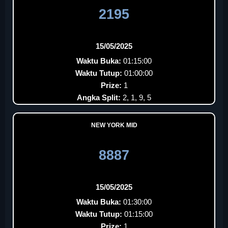
2195
15/05/2025
Waktu Buka:
01:15:00
Waktu Tutup:
01:00:00
Prize:
1
Angka Split:
2, 1, 9, 5
NEW YORK MID
8887
15/05/2025
Waktu Buka:
01:30:00
Waktu Tutup:
01:15:00
Prize:
1