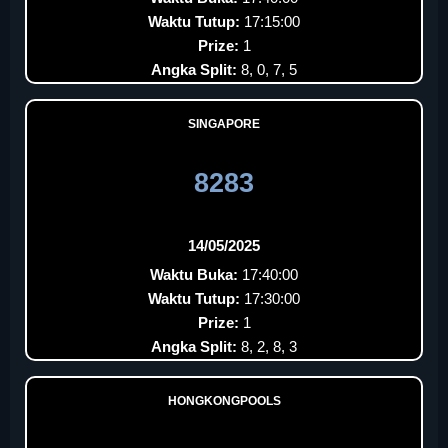
Waktu Tutup:
17:15:00
Prize:
1
Angka Split:
8, 0, 7, 5
SINGAPORE
8283
14/05/2025
Waktu Buka:
17:40:00
Waktu Tutup:
17:30:00
Prize:
1
Angka Split:
8, 2, 8, 3
HONGKONGPOOLS