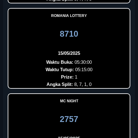
ROMANIA LOTTERY
8710
15/05/2025
Waktu Buka:
05:30:00
Waktu Tutup:
05:15:00
Prize:
1
Angka Split:
8, 7, 1, 0
MC NIGHT
2757