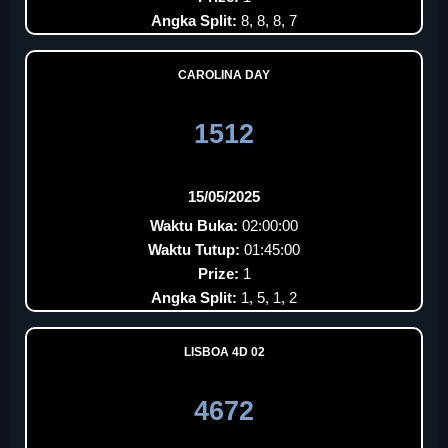
Angka Split:
8, 8, 8, 7
CAROLINA DAY
1512
15/05/2025
Waktu Buka:
02:00:00
Waktu Tutup:
01:45:00
Prize:
1
Angka Split:
1, 5, 1, 2
LISBOA 4D 02
4672