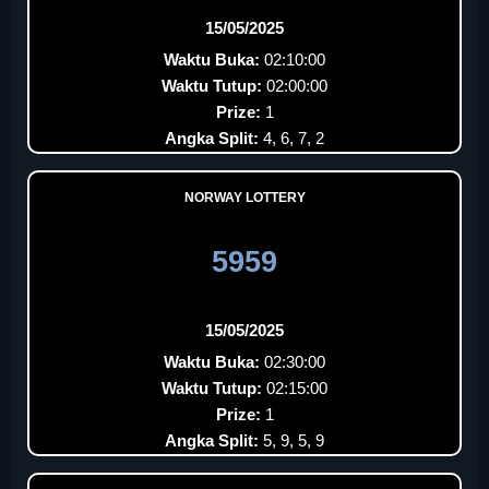
15/05/2025
Waktu Buka:
02:10:00
Waktu Tutup:
02:00:00
Prize:
1
Angka Split:
4, 6, 7, 2
NORWAY LOTTERY
5959
15/05/2025
Waktu Buka:
02:30:00
Waktu Tutup:
02:15:00
Prize:
1
Angka Split:
5, 9, 5, 9