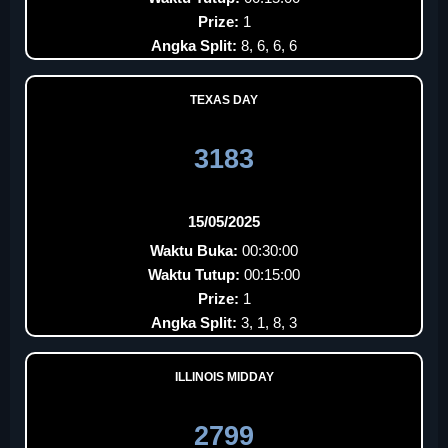
Prize:
1
Angka Split:
8, 6, 6, 6
TEXAS DAY
3183
15/05/2025
Waktu Buka:
00:30:00
Waktu Tutup:
00:15:00
Prize:
1
Angka Split:
3, 1, 8, 3
ILLINOIS MIDDAY
2799