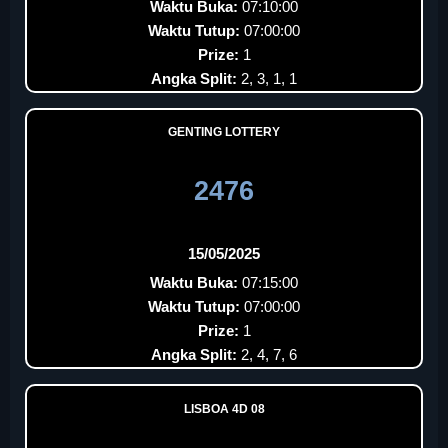
Waktu Buka:
07:10:00
Waktu Tutup:
07:00:00
Prize:
1
Angka Split:
2, 3, 1, 1
GENTING LOTTERY
2476
15/05/2025
Waktu Buka:
07:15:00
Waktu Tutup:
07:00:00
Prize:
1
Angka Split:
2, 4, 7, 6
LISBOA 4D 08