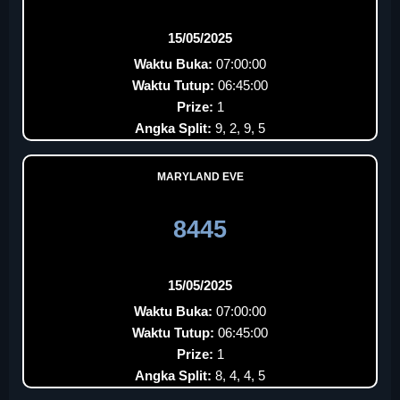
15/05/2025
Waktu Buka:
07:00:00
Waktu Tutup:
06:45:00
Prize:
1
Angka Split:
9, 2, 9, 5
MARYLAND EVE
8445
15/05/2025
Waktu Buka:
07:00:00
Waktu Tutup:
06:45:00
Prize:
1
Angka Split:
8, 4, 4, 5