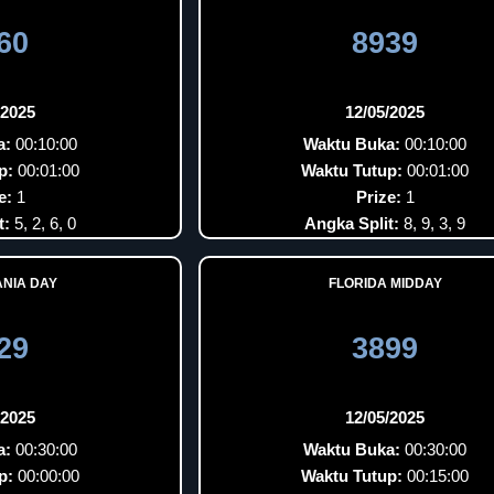
60
8939
/2025
12/05/2025
a:
00:10:00
Waktu Buka:
00:10:00
p:
00:01:00
Waktu Tutup:
00:01:00
e:
1
Prize:
1
t:
5, 2, 6, 0
Angka Split:
8, 9, 3, 9
NIA DAY
FLORIDA MIDDAY
29
3899
/2025
12/05/2025
a:
00:30:00
Waktu Buka:
00:30:00
p:
00:00:00
Waktu Tutup:
00:15:00