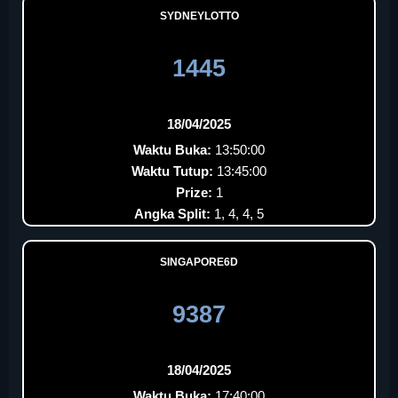
SYDNEYLOTTO
1445
18/04/2025
Waktu Buka:
13:50:00
Waktu Tutup:
13:45:00
Prize:
1
Angka Split:
1, 4, 4, 5
SINGAPORE6D
9387
18/04/2025
Waktu Buka:
17:40:00