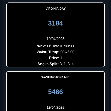
VIRGINIA DAY
3184
19/04/2025
Waktu Buka:
01:00:00
Waktu Tutup:
00:45:00
Prize:
1
Angka Split:
3, 1, 8, 4
WASHINGTON4 MID
5486
19/04/2025