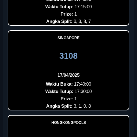
Waktu Tutup:
17:15:00
Prize:
1
Angka Split:
9, 3, 8, 7
SINGAPORE
3108
17/04/2025
Waktu Buka:
17:40:00
Waktu Tutup:
17:30:00
Prize:
1
Angka Split:
3, 1, 0, 8
HONGKONGPOOLS