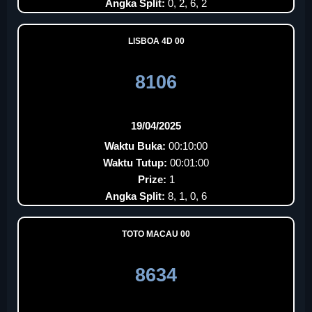
Angka Split:
0, 2, 6, 2
LISBOA 4D 00
8106
19/04/2025
Waktu Buka:
00:10:00
Waktu Tutup:
00:01:00
Prize:
1
Angka Split:
8, 1, 0, 6
TOTO MACAU 00
8634