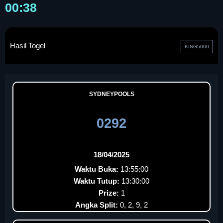
00:38
Hasil Togel
KING5000
SYDNEYPOOLS
0292
18/04/2025
Waktu Buka:
13:55:00
Waktu Tutup:
13:30:00
Prize:
1
Angka Split:
0, 2, 9, 2