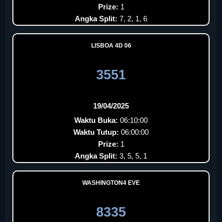
Prize:
1
Angka Split:
7, 2, 1, 6
LISBOA 4D 06
3551
19/04/2025
Waktu Buka:
06:10:00
Waktu Tutup:
06:00:00
Prize:
1
Angka Split:
3, 5, 5, 1
WASHINGTON4 EVE
8335