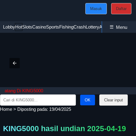
Masuk
Daftar
Lobby
Hot
Slots
Casino
Sports
Fishing
Crash
Lottery
Ayam
☰
Poker
Esport
Menu
ng Di KING5000
Search
Clear input
for:
Home
>
Diposting pada: 19/04/2025
KING5000 hasil undian 2025-04-19