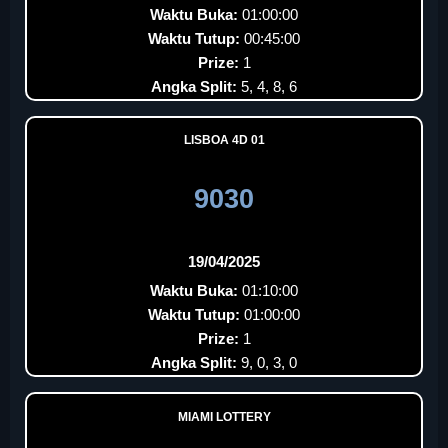
Waktu Buka:
01:00:00
Waktu Tutup:
00:45:00
Prize:
1
Angka Split:
5, 4, 8, 6
LISBOA 4D 01
9030
19/04/2025
Waktu Buka:
01:10:00
Waktu Tutup:
01:00:00
Prize:
1
Angka Split:
9, 0, 3, 0
MIAMI LOTTERY