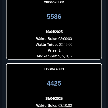
OREGON 1 PM
5586
19/04/2025
Waktu Buka:
03:00:00
Waktu Tutup:
02:45:00
Prize:
1
Angka Split:
5, 5, 8, 6
LISBOA 4D 03
4425
19/04/2025
Waktu Buka:
03:10:00