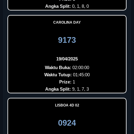
Angka Split:
0, 1, 8, 0
CAROLINA DAY
9173
19/04/2025
Waktu Buka:
02:00:00
Waktu Tutup:
01:45:00
Prize:
1
Angka Split:
9, 1, 7, 3
LISBOA 4D 02
0924