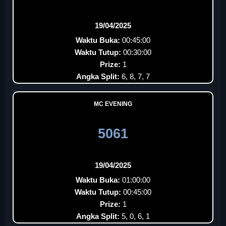
19/04/2025
Waktu Buka:
00:45:00
Waktu Tutup:
00:30:00
Prize:
1
Angka Split:
6, 8, 7, 7
MC EVENING
5061
19/04/2025
Waktu Buka:
01:00:00
Waktu Tutup:
00:45:00
Prize:
1
Angka Split:
5, 0, 6, 1