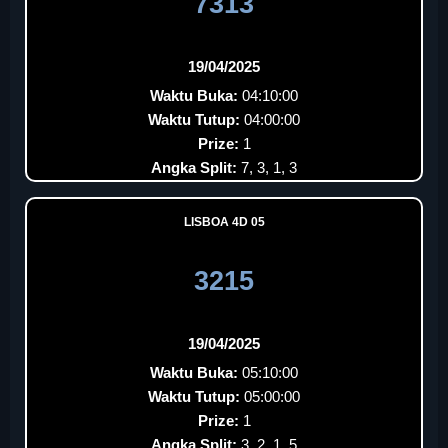
7313
19/04/2025
Waktu Buka:
04:10:00
Waktu Tutup:
04:00:00
Prize:
1
Angka Split:
7, 3, 1, 3
LISBOA 4D 05
3215
19/04/2025
Waktu Buka:
05:10:00
Waktu Tutup:
05:00:00
Prize:
1
Angka Split:
3, 2, 1, 5