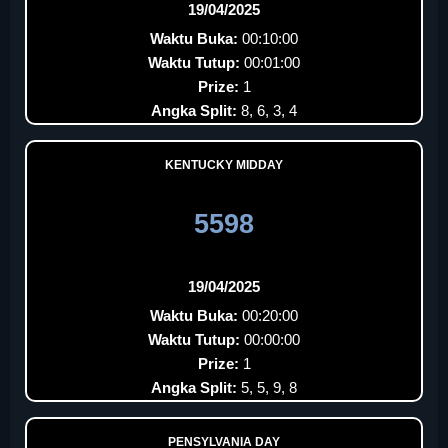
19/04/2025
Waktu Buka:
00:10:00
Waktu Tutup:
00:01:00
Prize:
1
Angka Split:
8, 6, 3, 4
KENTUCKY MIDDAY
5598
19/04/2025
Waktu Buka:
00:20:00
Waktu Tutup:
00:00:00
Prize:
1
Angka Split:
5, 5, 9, 8
PENSYLVANIA DAY