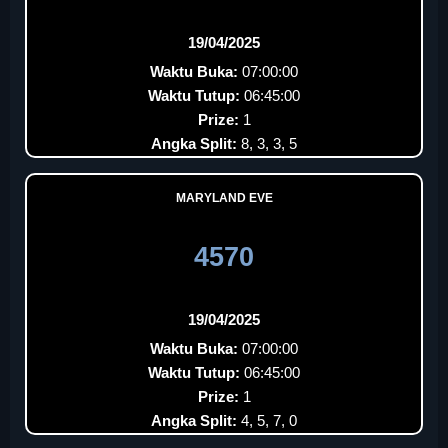
19/04/2025
Waktu Buka:
07:00:00
Waktu Tutup:
06:45:00
Prize:
1
Angka Split:
8, 3, 3, 5
MARYLAND EVE
4570
19/04/2025
Waktu Buka:
07:00:00
Waktu Tutup:
06:45:00
Prize:
1
Angka Split:
4, 5, 7, 0