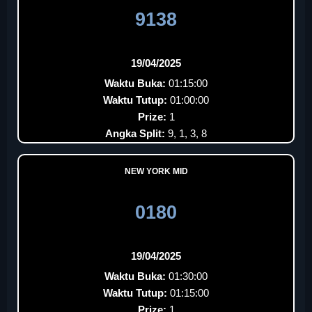
9138
19/04/2025
Waktu Buka:
01:15:00
Waktu Tutup:
01:00:00
Prize:
1
Angka Split:
9, 1, 3, 8
NEW YORK MID
0180
19/04/2025
Waktu Buka:
01:30:00
Waktu Tutup:
01:15:00
Prize:
1