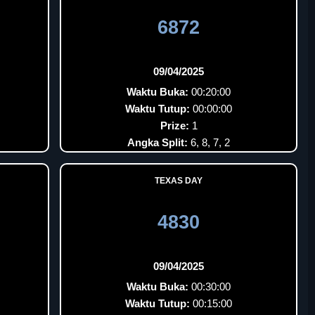
6872
09/04/2025
Waktu Buka:
00:20:00
Waktu Tutup:
00:00:00
Prize:
1
Angka Split:
6, 8, 7, 2
TEXAS DAY
4830
09/04/2025
Waktu Buka:
00:30:00
Waktu Tutup:
00:15:00