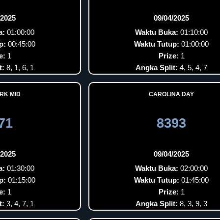
/2025
09/04/2025
a:
01:00:00
Waktu Buka:
01:10:00
p:
00:45:00
Waktu Tutup:
01:00:00
e:
1
Prize:
1
t:
8, 1, 6, 1
Angka Split:
4, 5, 4, 7
RK MID
CAROLINA DAY
71
8393
/2025
09/04/2025
a:
01:30:00
Waktu Buka:
02:00:00
p:
01:15:00
Waktu Tutup:
01:45:00
e:
1
Prize:
1
t:
3, 4, 7, 1
Angka Split:
8, 3, 9, 3