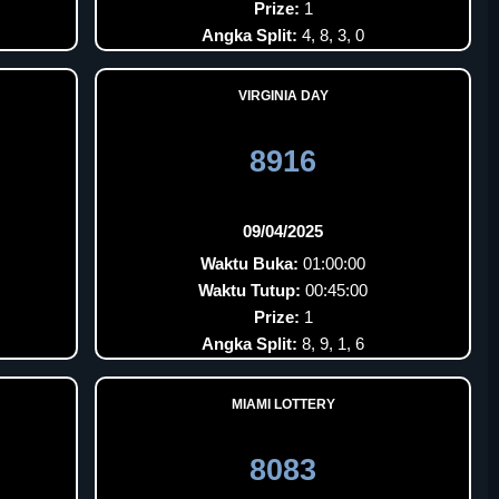
Prize:
1
Angka Split:
4, 8, 3, 0
VIRGINIA DAY
8916
09/04/2025
Waktu Buka:
01:00:00
Waktu Tutup:
00:45:00
Prize:
1
Angka Split:
8, 9, 1, 6
MIAMI LOTTERY
8083