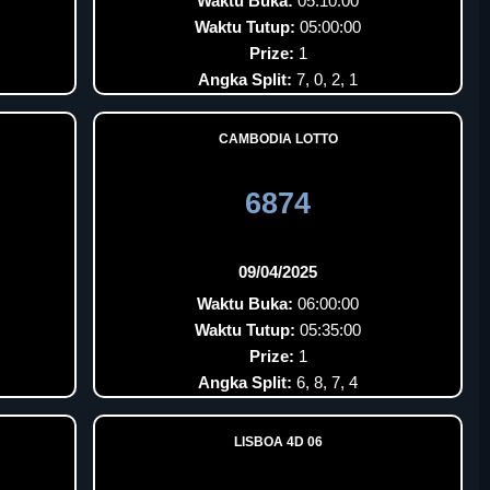
Waktu Buka:
05:10:00
Waktu Tutup:
05:00:00
Prize:
1
Angka Split:
7, 0, 2, 1
CAMBODIA LOTTO
6874
09/04/2025
Waktu Buka:
06:00:00
Waktu Tutup:
05:35:00
Prize:
1
Angka Split:
6, 8, 7, 4
LISBOA 4D 06