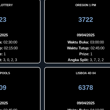
LOTTERY
OREGON 1 PM
23
3722
/2025
09/04/2025
a:
02:30:00
Waktu Buka:
03:00:00
p:
02:15:00
Waktu Tutup:
02:45:00
e:
1
Prize:
1
t:
3, 0, 2, 3
Angka Split:
3, 7, 2, 2
 POOLS
LISBOA 4D 04
09
6378
/2025
09/04/2025