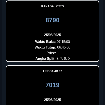
KANADA LOTTO
8790
25/03/2025
Waktu Buka:
07:15:00
Waktu Tutup:
06:45:00
Prize:
1
Angka Split:
8, 7, 9, 0
LISBOA 4D 07
7019
25/03/2025