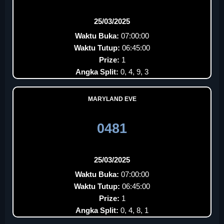
25/03/2025
Waktu Buka:
07:00:00
Waktu Tutup:
06:45:00
Prize:
1
Angka Split:
0, 4, 9, 3
MARYLAND EVE
0481
25/03/2025
Waktu Buka:
07:00:00
Waktu Tutup:
06:45:00
Prize:
1
Angka Split:
0, 4, 8, 1