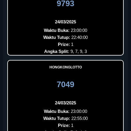
9793
24/03/2025
Waktu Buka:
23:00:00
Waktu Tutup:
22:40:00
Prize:
1
Angka Split:
9, 7, 9, 3
HONGKONGLOTTO
7049
24/03/2025
Waktu Buka:
23:00:00
Waktu Tutup:
22:55:00
Prize:
1