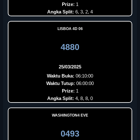
Prize:
1
Angka Split:
6, 3, 2, 4
LISBOA 4D 06
4880
25/03/2025
Waktu Buka:
06:10:00
Waktu Tutup:
06:00:00
Prize:
1
Angka Split:
4, 8, 8, 0
WASHINGTON4 EVE
0493