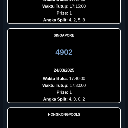
Waktu Tutup:
17:15:00
Prize:
1
Angka Split:
4, 2, 5, 8
SINGAPORE
4902
24/03/2025
Waktu Buka:
17:40:00
Waktu Tutup:
17:30:00
Prize:
1
Angka Split:
4, 9, 0, 2
HONGKONGPOOLS