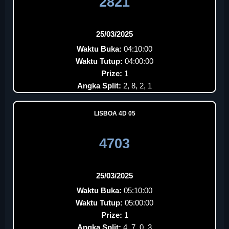
2821
25/03/2025
Waktu Buka:
04:10:00
Waktu Tutup:
04:00:00
Prize:
1
Angka Split:
2, 8, 2, 1
LISBOA 4D 05
4703
25/03/2025
Waktu Buka:
05:10:00
Waktu Tutup:
05:00:00
Prize:
1
Angka Split:
4, 7, 0, 3