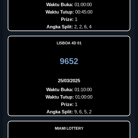
Waktu Buka:
01:00:00
Waktu Tutup:
00:45:00
Prize:
1
Angka Split:
2, 2, 6, 4
LISBOA 4D 01
9652
25/03/2025
Waktu Buka:
01:10:00
Waktu Tutup:
01:00:00
Prize:
1
Angka Split:
9, 6, 5, 2
MIAMI LOTTERY