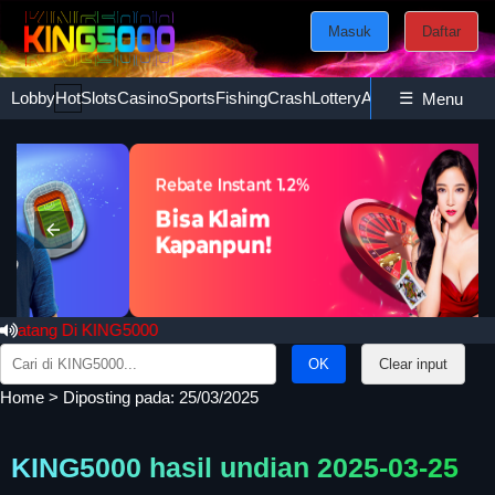
Masuk
Daftar
Lobby
Hot
Slots
Casino
Sports
Fishing
Crash
Lottery
Ayam
☰
Poker
Esport
Menu
ng Di KING5000
Search
Clear input
for:
Home
>
Diposting pada: 25/03/2025
KING5000 hasil undian 2025-03-25