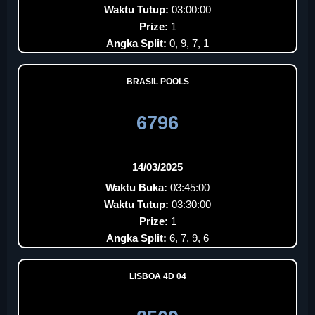
Waktu Tutup:
03:00:00
Prize:
1
Angka Split:
0, 9, 7, 1
BRASIL POOLS
6796
14/03/2025
Waktu Buka:
03:45:00
Waktu Tutup:
03:30:00
Prize:
1
Angka Split:
6, 7, 9, 6
LISBOA 4D 04