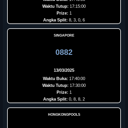
Waktu Tutup:
17:15:00
Prize:
1
Angka Split:
8, 3, 0, 6
SINGAPORE
0882
13/03/2025
Waktu Buka:
17:40:00
Waktu Tutup:
17:30:00
Prize:
1
Angka Split:
0, 8, 8, 2
HONGKONGPOOLS