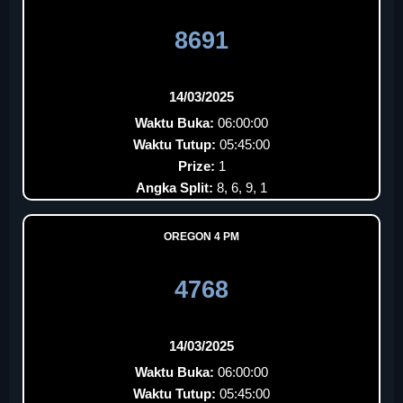
8691
14/03/2025
Waktu Buka:
06:00:00
Waktu Tutup:
05:45:00
Prize:
1
Angka Split:
8, 6, 9, 1
OREGON 4 PM
4768
14/03/2025
Waktu Buka:
06:00:00
Waktu Tutup:
05:45:00