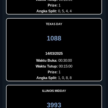
Prize:
1
Angka Split:
0, 5, 4, 4
TEXAS DAY
1088
14/03/2025
Waktu Buka:
00:30:00
Waktu Tutup:
00:15:00
Prize:
1
Angka Split:
1, 0, 8, 8
ILLINOIS MIDDAY
3993