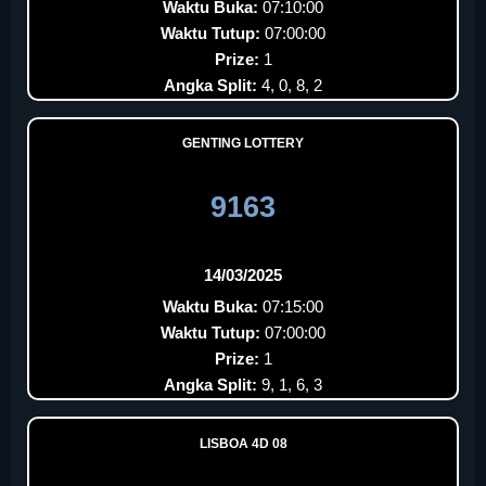
Waktu Buka:
07:10:00
Waktu Tutup:
07:00:00
Prize:
1
Angka Split:
4, 0, 8, 2
GENTING LOTTERY
9163
14/03/2025
Waktu Buka:
07:15:00
Waktu Tutup:
07:00:00
Prize:
1
Angka Split:
9, 1, 6, 3
LISBOA 4D 08