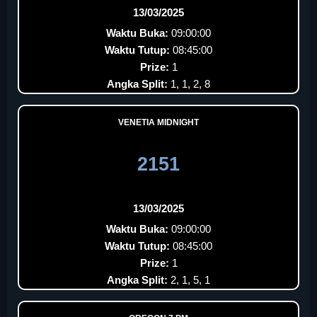
13/03/2025
Waktu Buka:
09:00:00
Waktu Tutup:
08:45:00
Prize:
1
Angka Split:
1, 1, 2, 8
VENETIA MIDNIGHT
2151
13/03/2025
Waktu Buka:
09:00:00
Waktu Tutup:
08:45:00
Prize:
1
Angka Split:
2, 1, 5, 1