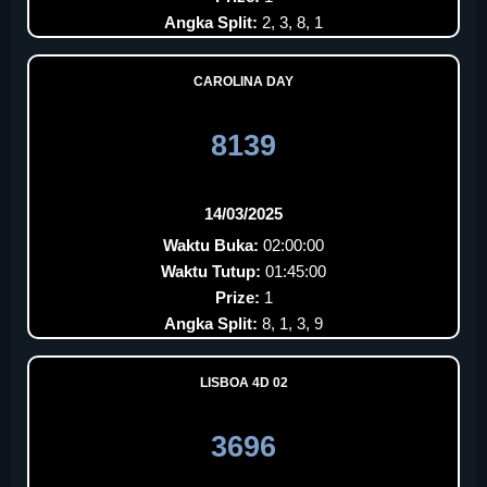
Angka Split:
2, 3, 8, 1
CAROLINA DAY
8139
14/03/2025
Waktu Buka:
02:00:00
Waktu Tutup:
01:45:00
Prize:
1
Angka Split:
8, 1, 3, 9
LISBOA 4D 02
3696