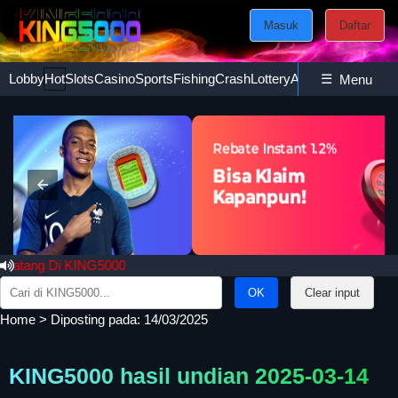
Masuk
Daftar
Lobby
Hot
Slots
Casino
Sports
Fishing
Crash
Lottery
Ayam
☰
Poker
Esport
Menu
ng Di KING5000
Search
Clear input
for:
Home
>
Diposting pada: 14/03/2025
KING5000 hasil undian 2025-03-14