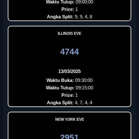
Waktu Tutup:
09:00:00
Prize:
1
Angka Split:
9, 9, 4, 8
ILLINOIS EVE
4744
13/03/2025
Waktu Buka:
09:30:00
Waktu Tutup:
09:15:00
Prize:
1
Angka Split:
4, 7, 4, 4
NEW YORK EVE
2951