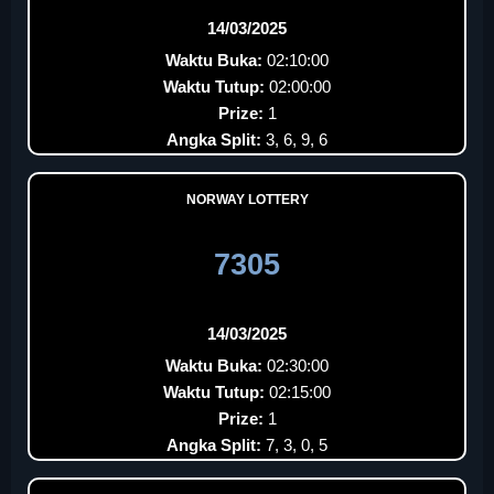
14/03/2025
Waktu Buka:
02:10:00
Waktu Tutup:
02:00:00
Prize:
1
Angka Split:
3, 6, 9, 6
NORWAY LOTTERY
7305
14/03/2025
Waktu Buka:
02:30:00
Waktu Tutup:
02:15:00
Prize:
1
Angka Split:
7, 3, 0, 5