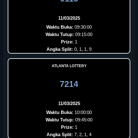
11/03/2025
Waktu Buka:
09:30:00
Waktu Tutup:
09:15:00
Prize:
1
Angka Split:
0, 1, 1, 9
ATLANTA LOTTERY
7214
11/03/2025
Waktu Buka:
10:00:00
Waktu Tutup:
09:45:00
Prize:
1
Angka Split:
7, 2, 1, 4