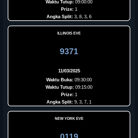
Waktu Tutup:
09:00:00
Prize:
1
Angka Split:
3, 8, 3, 6
ILLINOIS EVE
9371
11/03/2025
Waktu Buka:
09:30:00
Waktu Tutup:
09:15:00
Prize:
1
Angka Split:
9, 3, 7, 1
NEW YORK EVE
0119