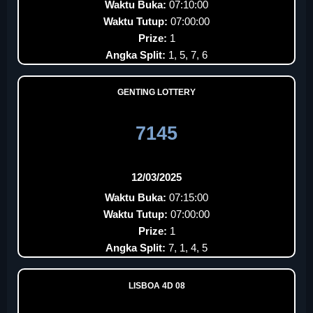
Waktu Buka:
07:10:00
Waktu Tutup:
07:00:00
Prize:
1
Angka Split:
1, 5, 7, 6
GENTING LOTTERY
7145
12/03/2025
Waktu Buka:
07:15:00
Waktu Tutup:
07:00:00
Prize:
1
Angka Split:
7, 1, 4, 5
LISBOA 4D 08