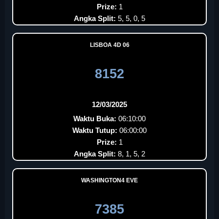
Prize:
1
Angka Split:
5, 5, 0, 5
LISBOA 4D 06
8152
12/03/2025
Waktu Buka:
06:10:00
Waktu Tutup:
06:00:00
Prize:
1
Angka Split:
8, 1, 5, 2
WASHINGTON4 EVE
7385