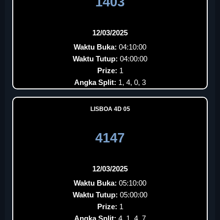
1403
12/03/2025
Waktu Buka:
04:10:00
Waktu Tutup:
04:00:00
Prize:
1
Angka Split:
1, 4, 0, 3
LISBOA 4D 05
4147
12/03/2025
Waktu Buka:
05:10:00
Waktu Tutup:
05:00:00
Prize:
1
Angka Split:
4, 1, 4, 7