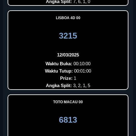
Angka Split:
7, 6, 1, 0
LISBOA 4D 00
3215
12/03/2025
Waktu Buka:
00:10:00
Waktu Tutup:
00:01:00
Prize:
1
Angka Split:
3, 2, 1, 5
TOTO MACAU 00
6813