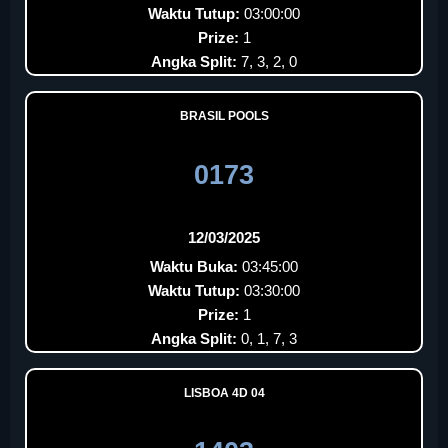
Waktu Tutup:
03:00:00
Prize:
1
Angka Split:
7, 3, 2, 0
BRASIL POOLS
0173
12/03/2025
Waktu Buka:
03:45:00
Waktu Tutup:
03:30:00
Prize:
1
Angka Split:
0, 1, 7, 3
LISBOA 4D 04