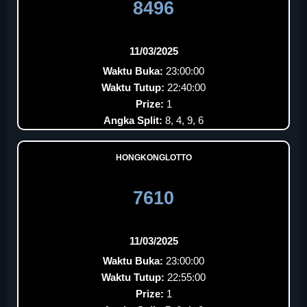
8496
11/03/2025
Waktu Buka:
23:00:00
Waktu Tutup:
22:40:00
Prize:
1
Angka Split:
8, 4, 9, 6
HONGKONGLOTTO
7610
11/03/2025
Waktu Buka:
23:00:00
Waktu Tutup:
22:55:00
Prize:
1