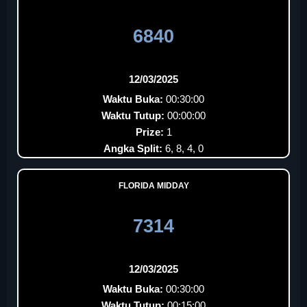
6840
12/03/2025
Waktu Buka:
00:30:00
Waktu Tutup:
00:00:00
Prize:
1
Angka Split:
6, 8, 4, 0
FLORIDA MIDDAY
7314
12/03/2025
Waktu Buka:
00:30:00
Waktu Tutup:
00:15:00