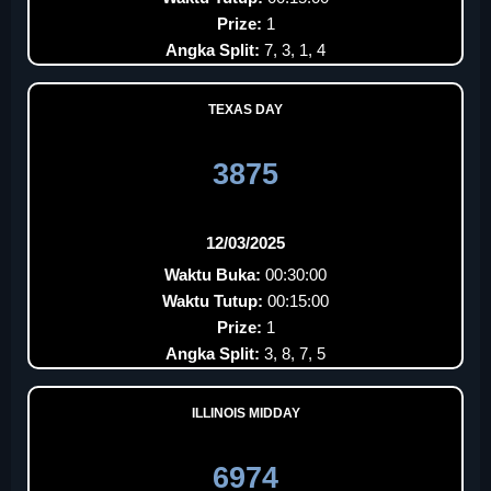
Prize:
1
Angka Split:
7, 3, 1, 4
TEXAS DAY
3875
12/03/2025
Waktu Buka:
00:30:00
Waktu Tutup:
00:15:00
Prize:
1
Angka Split:
3, 8, 7, 5
ILLINOIS MIDDAY
6974