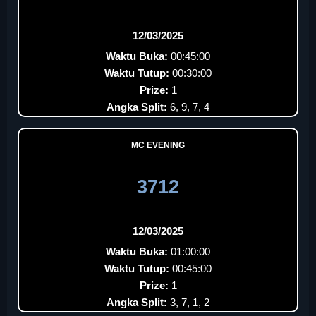
12/03/2025
Waktu Buka:
00:45:00
Waktu Tutup:
00:30:00
Prize:
1
Angka Split:
6, 9, 7, 4
MC EVENING
3712
12/03/2025
Waktu Buka:
01:00:00
Waktu Tutup:
00:45:00
Prize:
1
Angka Split:
3, 7, 1, 2