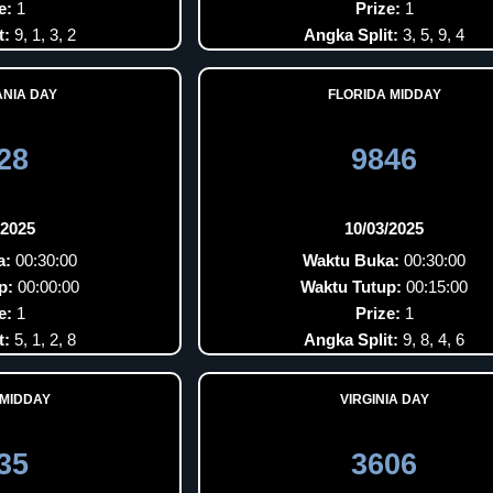
e:
1
Prize:
1
t:
9, 1, 3, 2
Angka Split:
3, 5, 9, 4
NIA DAY
FLORIDA MIDDAY
28
9846
/2025
10/03/2025
a:
00:30:00
Waktu Buka:
00:30:00
p:
00:00:00
Waktu Tutup:
00:15:00
e:
1
Prize:
1
t:
5, 1, 2, 8
Angka Split:
9, 8, 4, 6
 MIDDAY
VIRGINIA DAY
35
3606