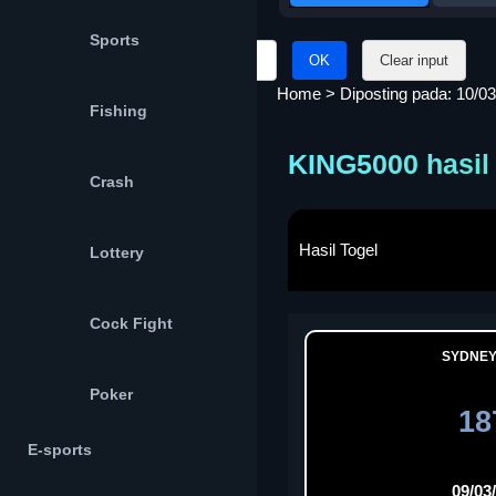
Sports
Search
Clear input
for:
Home
>
Diposting pada: 10/0
Fishing
KING5000 hasil 
Crash
Hasil Togel
Lottery
Cock Fight
SYDNE
Poker
18
E-sports
09/03