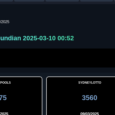
3/2025
undian 2025-03-10 00:52
YPOOLS
SYDNEYLOTTO
75
3560
/2025
09/03/2025