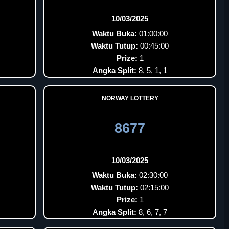
10/03/2025
Waktu Buka:
01:00:00
Waktu Tutup:
00:45:00
Prize:
1
Angka Split:
8, 5, 1, 1
NORWAY LOTTERY
8677
10/03/2025
Waktu Buka:
02:30:00
Waktu Tutup:
02:15:00
Prize:
1
Angka Split:
8, 6, 7, 7