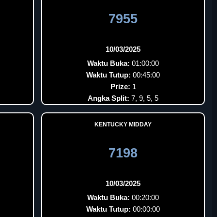
7955
10/03/2025
Waktu Buka:
01:00:00
Waktu Tutup:
00:45:00
Prize:
1
Angka Split:
7, 9, 5, 5
KENTUCKY MIDDAY
7198
10/03/2025
Waktu Buka:
00:20:00
Waktu Tutup:
00:00:00