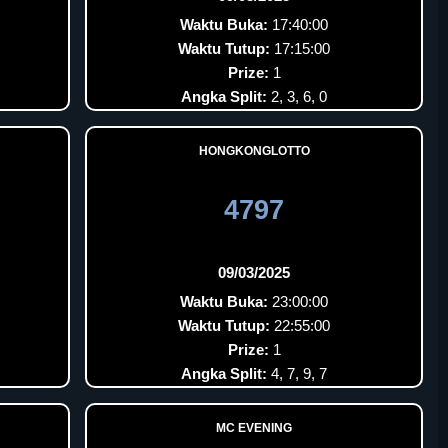
Waktu Buka:
17:40:00
Waktu Tutup:
17:15:00
Prize:
1
Angka Split:
2, 3, 6, 0
HONGKONGLOTTO
4797
09/03/2025
Waktu Buka:
23:00:00
Waktu Tutup:
22:55:00
Prize:
1
Angka Split:
4, 7, 9, 7
MC EVENING