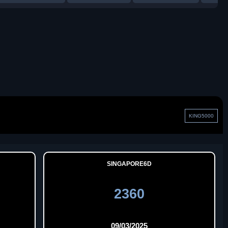
KING5000
SINGAPORE6D
2360
09/03/2025