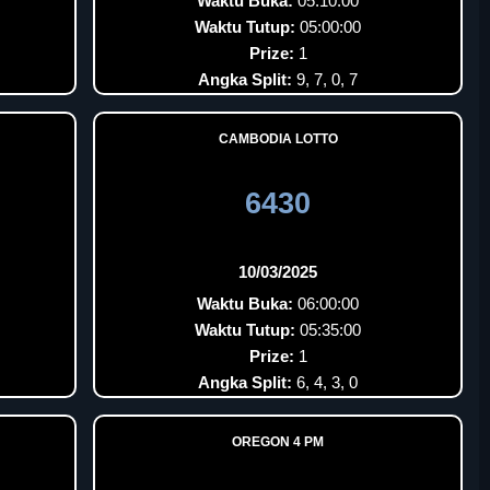
Waktu Buka:
05:10:00
Waktu Tutup:
05:00:00
Prize:
1
Angka Split:
9, 7, 0, 7
CAMBODIA LOTTO
6430
10/03/2025
Waktu Buka:
06:00:00
Waktu Tutup:
05:35:00
Prize:
1
Angka Split:
6, 4, 3, 0
OREGON 4 PM