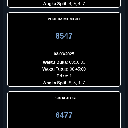
Angka Split:
4, 9, 4, 7
VENETIA MIDNIGHT
8547
08/03/2025
Waktu Buka:
09:00:00
Waktu Tutup:
08:45:00
Prize:
1
Angka Split:
8, 5, 4, 7
LISBOA 4D 09
6477