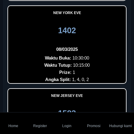
NEW YORK EVE
1402
08/03/2025
Waktu Buka:
10:30:00
Waktu Tutup:
10:15:00
Prize:
1
Angka Split:
1, 4, 0, 2
NEW JERSEY EVE
1583
Home
Register
Login
Promosi
Hubungi kami
08/03/2025