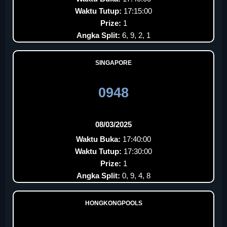
Waktu Tutup:
17:15:00
Prize:
1
Angka Split:
6, 9, 2, 1
SINGAPORE
0948
08/03/2025
Waktu Buka:
17:40:00
Waktu Tutup:
17:30:00
Prize:
1
Angka Split:
0, 9, 4, 8
HONGKONGPOOLS