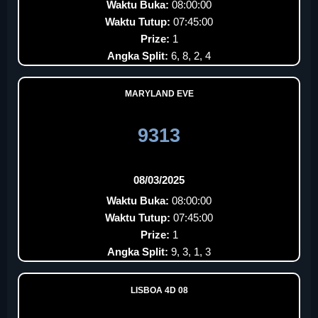
Waktu Buka:
08:00:00
Waktu Tutup:
07:45:00
Prize:
1
Angka Split:
6, 8, 2, 4
MARYLAND EVE
9313
08/03/2025
Waktu Buka:
08:00:00
Waktu Tutup:
07:45:00
Prize:
1
Angka Split:
9, 3, 1, 3
LISBOA 4D 08