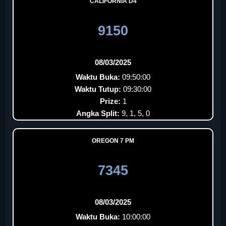
CALIFORNIA D4
9150
08/03/2025
Waktu Buka:
09:50:00
Waktu Tutup:
09:30:00
Prize:
1
Angka Split:
9, 1, 5, 0
OREGON 7 PM
7345
08/03/2025
Waktu Buka:
10:00:00