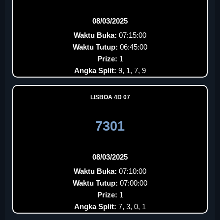
08/03/2025
Waktu Buka:
07:15:00
Waktu Tutup:
06:45:00
Prize:
1
Angka Split:
9, 1, 7, 9
LISBOA 4D 07
7301
08/03/2025
Waktu Buka:
07:10:00
Waktu Tutup:
07:00:00
Prize:
1
Angka Split:
7, 3, 0, 1