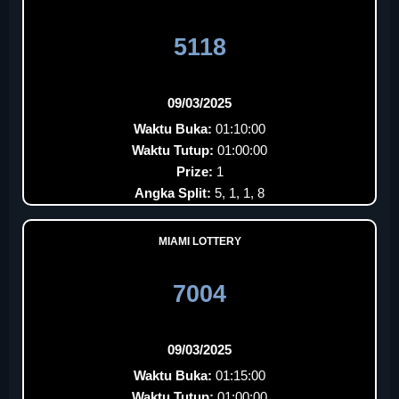
5118
09/03/2025
Waktu Buka:
01:10:00
Waktu Tutup:
01:00:00
Prize:
1
Angka Split:
5, 1, 1, 8
MIAMI LOTTERY
7004
09/03/2025
Waktu Buka:
01:15:00
Waktu Tutup:
01:00:00