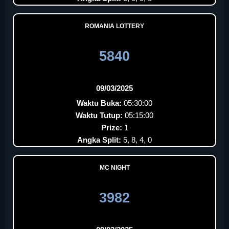
ROMANIA LOTTERY
5840
09/03/2025
Waktu Buka:
05:30:00
Waktu Tutup:
05:15:00
Prize:
1
Angka Split:
5, 8, 4, 0
MC NIGHT
3982