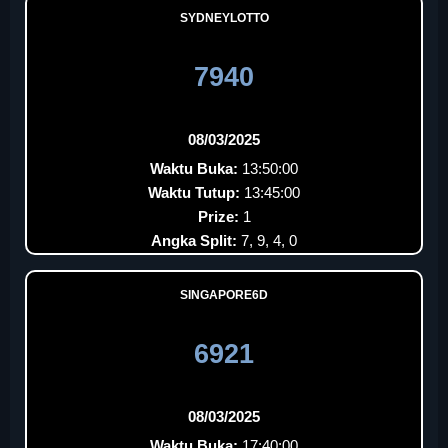
SYDNEYLOTTO
7940
08/03/2025
Waktu Buka:
13:50:00
Waktu Tutup:
13:45:00
Prize:
1
Angka Split:
7, 9, 4, 0
SINGAPORE6D
6921
08/03/2025
Waktu Buka:
17:40:00