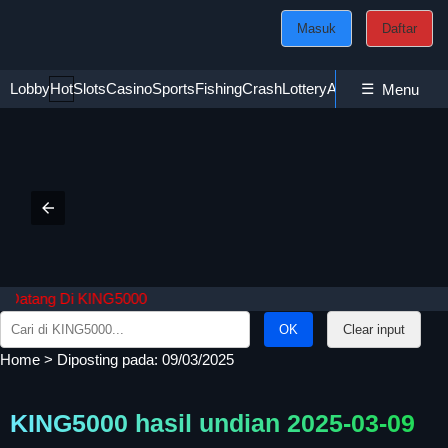
Masuk
Daftar
Lobby
Hot
Slots
Casino
Sports
Fishing
Crash
Lottery
Ayam
☰
Poker
Esport
Menu
ang Di KING5000
Search
Clear input
for:
Home
>
Diposting pada: 09/03/2025
KING5000 hasil undian 2025-03-09