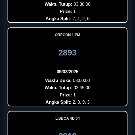
Waktu Tutup:
03:30:00
Prize:
1
Angka Split:
7, 1, 2, 6
OREGON 1 PM
2893
09/03/2025
Waktu Buka:
03:00:00
Waktu Tutup:
02:45:00
Prize:
1
Angka Split:
2, 8, 9, 3
LISBOA 4D 04