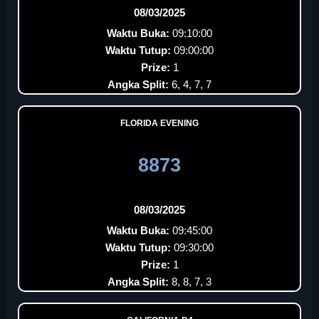
08/03/2025
Waktu Buka:
09:10:00
Waktu Tutup:
09:00:00
Prize:
1
Angka Split:
6, 4, 7, 7
FLORIDA EVENING
8873
08/03/2025
Waktu Buka:
09:45:00
Waktu Tutup:
09:30:00
Prize:
1
Angka Split:
8, 8, 7, 3