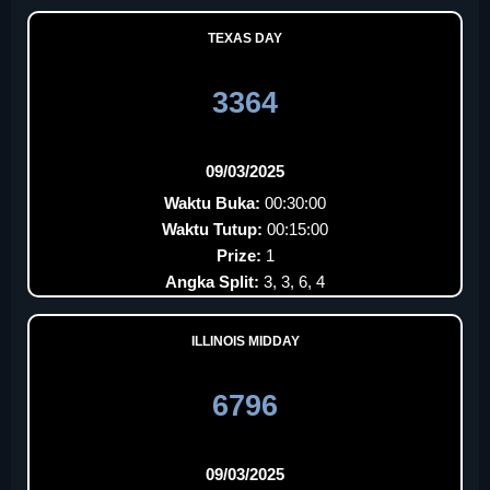
TEXAS DAY
3364
09/03/2025
Waktu Buka:
00:30:00
Waktu Tutup:
00:15:00
Prize:
1
Angka Split:
3, 3, 6, 4
ILLINOIS MIDDAY
6796
09/03/2025