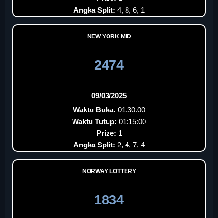
Angka Split:
4, 8, 6, 1
NEW YORK MID
2474
09/03/2025
Waktu Buka:
01:30:00
Waktu Tutup:
01:15:00
Prize:
1
Angka Split:
2, 4, 7, 4
NORWAY LOTTERY
1834