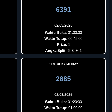
6391
02/03/2025
Waktu Buka:
01:00:00
Waktu Tutup:
00:45:00
Prize:
1
Angka Split:
6, 3, 9, 1
KENTUCKY MIDDAY
2885
02/03/2025
Waktu Buka:
01:20:00
Waktu Tutup:
01:00:00