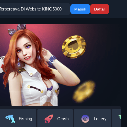
ite KING5000
Masuk
Daftar
Fishing
Crash
Lottery