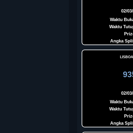
02/03
Waktu Buk
Waktu Tutu
Priz
Angka Spli
LISBOA
93
02/03
Waktu Buk
Waktu Tutu
Priz
Angka Spli