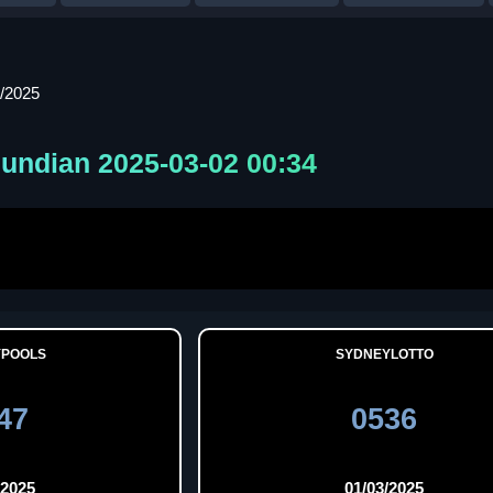
3/2025
undian 2025-03-02 00:34
YPOOLS
SYDNEYLOTTO
47
0536
/2025
01/03/2025