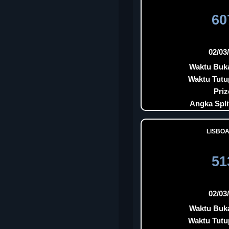
60
02/03
Waktu Buk
Waktu Tutu
Priz
Angka Spli
LISBOA
51
02/03
Waktu Buk
Waktu Tutu