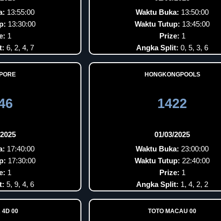
a:
13:55:00
Waktu Buka:
13:50:00
p:
13:30:00
Waktu Tutup:
13:45:00
e:
1
Prize:
1
t:
6, 2, 4, 7
Angka Split:
0, 5, 3, 6
PORE
HONGKONGPOOLS
46
1422
/2025
01/03/2025
a:
17:40:00
Waktu Buka:
23:00:00
p:
17:30:00
Waktu Tutup:
22:40:00
e:
1
Prize:
1
t:
5, 9, 4, 6
Angka Split:
1, 4, 2, 2
 4D 00
TOTO MACAU 00