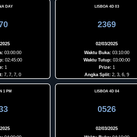
NA DAY
LISBOA 4D 03
70
2369
/2025
02/03/2025
a:
03:00:00
Waktu Buka:
03:10:00
p:
02:45:00
Waktu Tutup:
03:00:00
e:
1
Prize:
1
t:
7, 7, 7, 0
Angka Split:
2, 3, 6, 9
 1 PM
LISBOA 4D 04
33
0526
/2025
02/03/2025