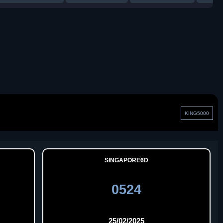
KING5000
SINGAPORE6D
0524
25/02/2025