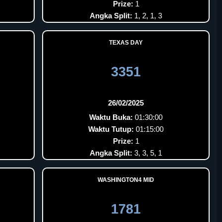
Prize:
1
Angka Split:
1, 2, 1, 3
TEXAS DAY
3351
26/02/2025
Waktu Buka:
01:30:00
Waktu Tutup:
01:15:00
Prize:
1
Angka Split:
3, 3, 5, 1
WASHINGTON4 MID
1781