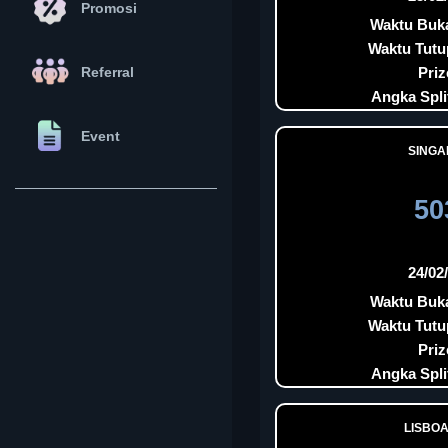
Promosi
Waktu Buk
Waktu Tutu
Referral
Priz
Angka Spli
Event
SINGA
50
24/02
Waktu Buk
Waktu Tutu
Priz
Angka Spli
LISBOA