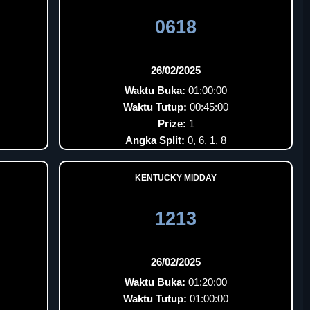
0618
26/02/2025
Waktu Buka:
01:00:00
Waktu Tutup:
00:45:00
Prize:
1
Angka Split:
0, 6, 1, 8
KENTUCKY MIDDAY
1213
26/02/2025
Waktu Buka:
01:20:00
Waktu Tutup:
01:00:00