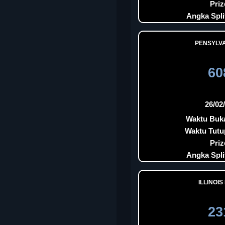
Priz
Angka Spli
PENSYLVA
60
26/02
Waktu Buk
Waktu Tutu
Priz
Angka Spli
ILLINOIS
23