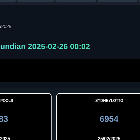
2/2025
undian 2025-02-26 00:02
YPOOLS
SYDNEYLOTTO
83
6954
/2025
25/02/2025