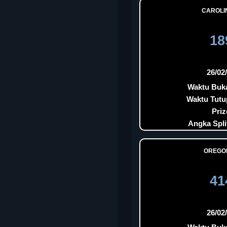
CAROLI
18
26/02
Waktu Buk
Waktu Tutu
Priz
Angka Spli
OREGON
41
26/02