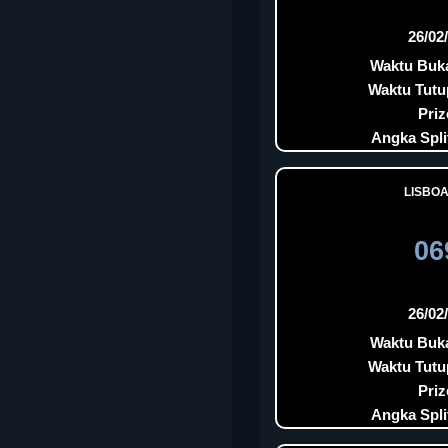
26/02
Waktu Buk
Waktu Tutu
Priz
Angka Spli
LISBOA
06
26/02
Waktu Buk
Waktu Tutu
Priz
Angka Spli